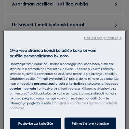
Asortiman perilica i sušilica rublja
Usisavači i mali kućanski aparati
Nastavi bez prihvaćanja
Marketing,PR
Ova web stranica koristi kolačiće kako bi vam
pružila personalizirano iskustvo.
Upotrebljavamo kolačiće i srodne tehnologije radi unapređenja mrežne
Servis, reklamacije, postprodaja
stranice te u promotivne i marketinške svrhe. Podatke o vašem korištenju
stranice dijelimo s partnerima za društvene mreže, oglašavanje i analitiku.
Odabirom opcije „Prihvati sve kolačiće” pristajete na njihovu upotrebu, što
nam omogućuje
personalizaciju vašeg korisničkog iskustva
, prilagodbu
Suradnja - partneri
posebnih ponuda
i prikazivanje ciljanih oglasa. Klikom na „Nastavi bez
prihvaćanja” blokirate kolačiće koji nisu nužni, što može utjecati na vaše
iskustvo pregledavanja i usluge koje vam možemo ponuditi. Za više
informacija pogledajte našu
Obavijest o kolačićima
i
Izjavu o privatnosti
Narudžba dodatne opreme i pribora
podataka
.
Postavke za kolačiće
Prihvatite sve kolačiće