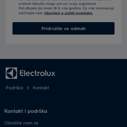
svakom trenutku mogu povući svoju suglasnost.
Potvrđujem da imam 18 ili više godina. Za više informacija
pročitajte našu
Obavijest o zaštiti podataka.
Pridružite se odmah
Podrška
Kontakt
Kontakt i podrška
Obratite nam se