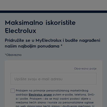
Maksimalno iskoristite
Electrolux
Pridružite se u MyElectrolux i budite nagrađeni
našim najboljim ponudama
*
*Obavezno
Obavezno polje
Upišite
svoju
e-
Pristajem na primanje personaliziranog marketinškog
mail
sadržaja
Electrolux grupe
putem e-pošte, telefona, SMS-
adresu
a i pošte. Pristajem i da se moji osobni podaci dijele s
mrežama trećih strana i koriste za personalizirane oglase
na web stranicama trećih strana i društvenim mrežama. U