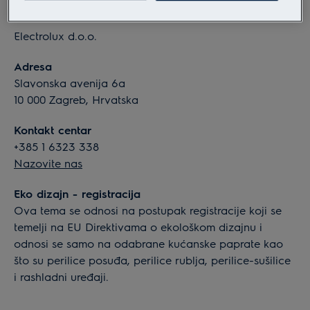
Informacije o tvrtki
Electrolux d.o.o.
Adresa
Slavonska avenija 6a
10 000 Zagreb, Hrvatska
Kontakt centar
+385 1 6323 338
Nazovite nas
Eko dizajn - registracija
Ova tema se odnosi na postupak registracije koji se
temelji na EU Direktivama o ekološkom dizajnu i
odnosi se samo na odabrane kućanske paprate kao
što su perilice posuđa, perilice rublja, perilice-sušilice
i rashladni uređaji.