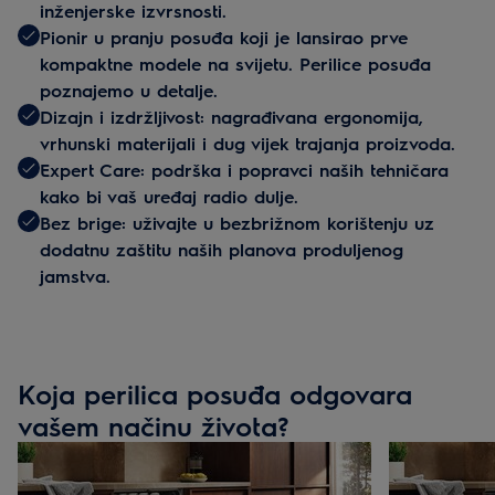
inženjerske izvrsnosti.
Pionir u pranju posuđa koji je lansirao prve
kompaktne modele na svijetu. Perilice posuđa
poznajemo u detalje.
Dizajn i izdržljivost: nagrađivana ergonomija,
vrhunski materijali i dug vijek trajanja proizvoda.
Expert Care: podrška i popravci naših tehničara
kako bi vaš uređaj radio dulje.
Bez brige: uživajte u bezbrižnom korištenju uz
dodatnu zaštitu naših planova produljenog
jamstva.
Koja perilica posuđa odgovara
vašem načinu života?