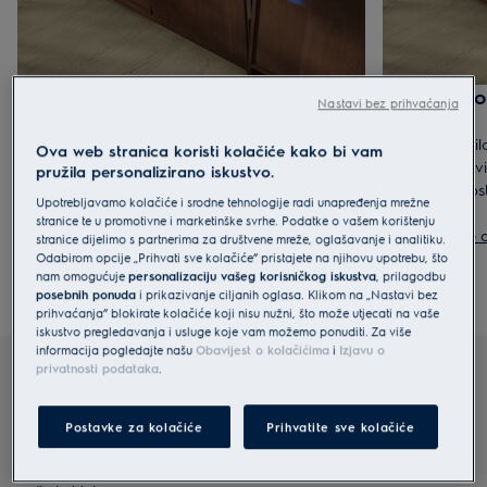
Potpuno ugradbene perilice posuđa
Djelomično
Nastavi bez prihvaćanja
posuđa
Potpuno neprimjetan izbor. Ugradbena perilica
posuđa skriva se iza vrata ormarića za čist,
Ravnoteža stil
Ova web stranica koristi kolačiće kako bi vam
moderan izgled kuhinje – uz sve pametne
ploča ostaje vi
pružila personalizirano iskustvo.
značajke koje očekujete od Electrolux.
prilagoditi po
Upotrebljavamo kolačiće i srodne tehnologije radi unapređenja mrežne
Prikaži sve potpuno ugradbene modele
kuhinju.
stranice te u promotivne i marketinške svrhe. Podatke o vašem korištenju
Prikaži sve
stranice dijelimo s partnerima za društvene mreže, oglašavanje i analitiku.
Odabirom opcije „Prihvati sve kolačiće” pristajete na njihovu upotrebu, što
nam omogućuje
personalizaciju vašeg korisničkog iskustva
, prilagodbu
posebnih ponuda
i prikazivanje ciljanih oglasa. Klikom na „Nastavi bez
prihvaćanja” blokirate kolačiće koji nisu nužni, što može utjecati na vaše
iskustvo pregledavanja i usluge koje vam možemo ponuditi. Za više
informacija pogledajte našu
Obavijest o kolačićima
i
Izjavu o
privatnosti podataka
.
Jeste li znali?
Potpuno integrirana perilica posuđa standardni je izbor i
Postavke za kolačiće
Prihvatite sve kolačiće
najpopularniji tip koji nudimo,
jer se uklapa ispod radne ploče i savršeno se uklapa u dizajn