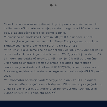
*Temelji se na vanjskom ispitivanju koje je proveo neovisni njemački
institut koristeći tablete za pranje posuđa i program od 90 minuta na
posudi za zapečena jela s ostacima lazanja.
**Temeljeno na modelima Electrolux 900/900 MaxiSpace s 37 dB u
deklaraciji energetske oznake pri korištenju Eco programa s opcijom
ExtraQuiett, mjereno prema EN 60704-1, EN 60704-2-3
***Na tržištu EU-a. Temelji se na modelima Electrolux 900/900 XXL koji u
istom uređaju kombiniraju razinu buke od 37 dB, potrošnju vode od 8,4
L i Indeks energetske učinkovitosti (EEI) koji je 10 % niži od granične
vrijednosti za energetski razred A prema deklaraciji energetskog
označavanja u skladu s Uredbom (EU) 2019/2017, prema podacima iz
Europskog registra proizvoda za energetsko označavanje (EPREL), rujan
2025.
****Usporedba potrošnje vode/energije po pranju za ECO program
razreda A i više s prosječnom potrošnjom u EU za ručno pranje (kako su
utvrdili Stamminger et al., Washing-up behaviour and techniques in
Europe (2007) uz 12 kompleta posuđa).