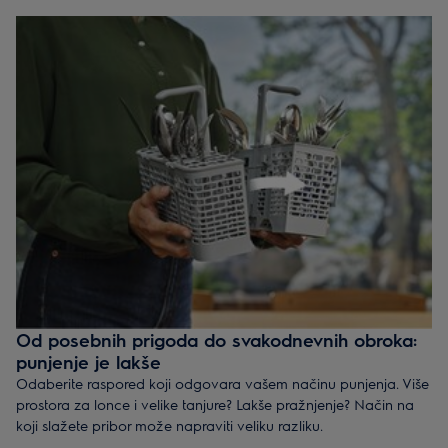
opcije koje olakšavaju život.
Naši modeli MaxiSpace visine 87 cm omogućuju jednostavnije
slaganje svih vrsta posuđa te nude više prostora za veće
tanjure i više čaše. Zahvaljujući tome što su postavljeni bliže
podu, mogu se ugraditi ispod iste visine radne ploče od 90 cm
kao i naše perilice posuđa visine 82 cm. Pritom su jpodjednaki u
potrošnji vode i energije kao i naši standardni modeli.
Više prostora i fleksibilnosti. Isto pristajanje.
Istražite standardni model
Istražite Maxi Space model
Od posebnih prigoda do svakodnevnih obroka:
punjenje je lakše
Odaberite raspored koji odgovara vašem načinu punjenja. Više
prostora za lonce i velike tanjure? Lakše pražnjenje? Način na
koji slažete pribor može napraviti veliku razliku.