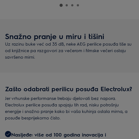
Snažno pranje u miru i tišini
Uz razinu buke već od 35 dB, neke AEG perilice posuđa tiše su
od knjižnice pa razgovori za večerom i filmske večeri ostaju
savršeno mirni.
Zašto odabrati perilicu posuđa Electrolux?
Jer vrhunske performanse trebaju djelovati bez napora.
Electrolux perilice posuđa spajaju tih rad, nisku potrošnju
energije i snažno pranje kako bi vaša kuhinja ostala mirna, a
posuđe besprijekorno čisto.
Nasljeđe: više od 100 godina inovacija i