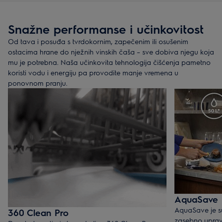
Ladica za pribor: više prostora i lakše pražnjenje
Gornja ladica razdvaja svaki komad pribora radi boljeg pranja
Snažne performanse i učinkovitost
i omogućuje da ga unaprijed razvrstate za lakše pražnjenje.
Također vam ostavlja više prostora ispod za posuđe.
Od tava i posuđa s tvrdokornim, zapečenim ili osušenim
ostacima hrane do nježnih vinskih čaša – sve dobiva njegu koja
Dvodijelna košara za pribor: brzo i fleksibilno
mu je potrebna. Naša učinkovita tehnologija čišćenja pametno
Želite puniti brže? Košara na donjoj košari omogućuje da pribor
koristi vodu i energiju pa provodite manje vremena u
samo ubacite. A kada trebate više mjesta u jednom dijelu
ponovnom pranju.
košare – primjerice za tavu ili zdjelu za posluživanje – košaru
možete podijeliti na dva manja dijela i smjestiti ih gdje god ima
prostora.
Otkrijte perilice posuđa s ladicama za pribor
Otkrijte perilice posuđa s košarama za pribor
AquaSave
AquaSave je s
360 Clean Pro
zasebno uprav