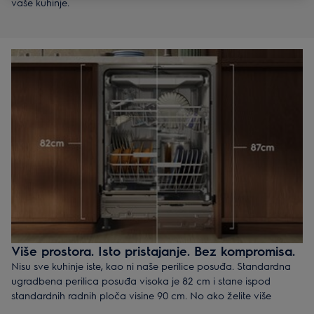
vaše kuhinje.
Više prostora. Isto pristajanje. Bez kompromisa.
Nisu sve kuhinje iste, kao ni naše perilice posuđa. Standardna
ugradbena perilica posuđa visoka je 82 cm i stane ispod
standardnih radnih ploča visine 90 cm. No ako želite više
prostora za lakše umetanje većih tanjura ili viših čaša, imamo