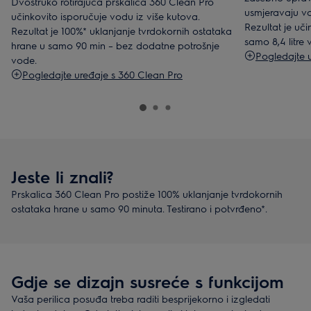
Dvostruko rotirajuća prskalica 360 Clean Pro
usmjeravaju vo
učinkovito isporučuje vodu iz više kutova.
Rezultat je uč
Rezultat je 100%* uklanjanje tvrdokornih ostataka
samo 8,4 litre
hrane u samo 90 min – bez dodatne potrošnje
Pogledajte 
vode.
Pogledajte uređaje s 360 Clean Pro
Jeste li znali?
Prskalica 360 Clean Pro postiže 100% uklanjanje tvrdokornih
ostataka hrane u samo 90 minuta. Testirano i potvrđeno*.
Gdje se dizajn susreće s funkcijom
Vaša perilica posuđa treba raditi besprijekorno i izgledati