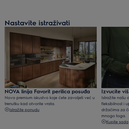
Nastavite istraživati
NOVA linija Favorit perilica posuđa
Izvucite vi
Novo premium iskustvo koje ćete zavoljeti već u
Istražite naš
trenutku kad otvorite vrata.
fleksibilnost i
Istražite ponudu
držačima za ča
mnogo toga.
Kupite sada