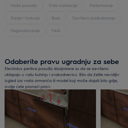
Naša ponuda
Vrsta instalacije
Performanse
Dizajn i funkcija
Boja
Savršeno podudaranje
Najprodavanije
FAQ
Odaberite pravu ugradnju za sebe
Electrolux perilice posuđa dizajnirane su da se savršeno
uklapaju u vašu kuhinju i svakodnevicu. Bilo da želite nevidljiv
izgled iza vrata ormarića ili model koji može stajati bilo gdje,
ovdje ćete pronaći pravi.