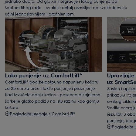
jednako dobro. Od glatke integracije i lakog punjenja do
šaptom tihog rada – svaki je detalj osmišljen da svakodnevicu
učini jednostavnijom i profinjenijom.
Lako punjenje uz ComfortLift®
Upravljajt
uz SmartSe
ComfortLift® podiže potpuno napunjenu košaru
za 25 cm za brže i lakše punjenje i pražnjenje.
Zaslon i aplik
Kad izvučete donju košaru, posebno dizajnirane
prikazuju traja
šarke je glatko podižu na istu razinu kao gornju
svakog ciklusa.
košaru.
štedite energi
Pogledajte uređaje s ComfortLift®
rezultati u oba
punjenje, prog
Pogledajte 