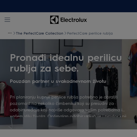
The PerfectCare Collection
PerfectCare perilice rublja
Pronađi idealnu perilicu
rublja za sebe.
Pouzdan partner u svakodnevnom životu
Pri planiranju kupnje perilice rublja potrebno je obratiti
pozornost na nekoliko čimbenika koji su presudni za
odabir uređaja koji najviše odgovara vašim potrebama i
vašem stilu života. Optimalan odabir uključuje i prostor koji
imate na raspolaganju, najčešće vrste tkanina te broj
potrebnih tjednih pranja. Ispod možete naći praktičan
vodič koji vam pomaže u pravilnom odabiru.