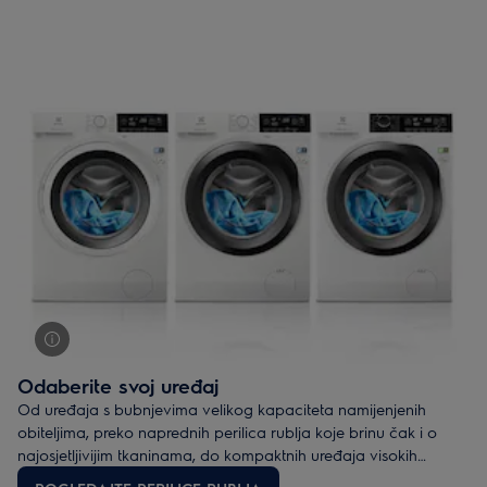
centrifugira i potrebno je manje vremena za njezino sušenje.
Savjet stručnjaka: imajte na umu da je za osjetljive tkanine
potrebno postaviti nižu brzinu centrifuge da bi odjeća dulje
zadržala svoj oblik.
Da biste se još bolje brinuli o osjetljivim tkaninama, možete
odabrati Electrolux perilicu rublja iz PerfectCare linije, koja štite
svako vlakno tkanine zahvaljujući aktivaciji deterdženta i
omekšivača prije dodira s rubljem. Iznimno ravnomjerna
raspodjela omogućuje da sredstva za čišćenje dođu do svakog
vlakna, čak i na niskim temperaturama. Odjeća je čista, a
tkanine dulje izgledaju kao nove i jako su mekane. Isto tako,
perilice rublja iz PerfectCare linije opremljene su sustavom
ColourCare, koji omekšava vodu, pružajući maksimalnu
učinkovitost deterdženata. Zahvaljujući nježnom i
prilagođenom pranju boje vaše odjeće dugo će izgledati
jednako atraktivno kao i kada ste ih kupili.
Odaberite svoj uređaj
Od uređaja s bubnjevima velikog kapaciteta namijenjenih
obiteljima, preko naprednih perilica rublja koje brinu čak i o
najosjetljivijim tkaninama, do kompaktnih uređaja visokih
performansi koji omogućavaju uštedu prostora – zasigurno ćete