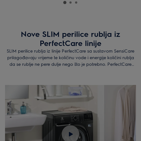
Nove SLIM perilice rublja iz
PerfectCare linije
SLIM
perilice rublja iz linije PerfectCare sa sustavom SensiCare
prilagođavaju vrijeme te količinu vode i energije količini rublja
da se rublje ne pere dulje nego što je potrebno. PerfectCare
linija odličan je izbor za najbolju njegu odjeće.