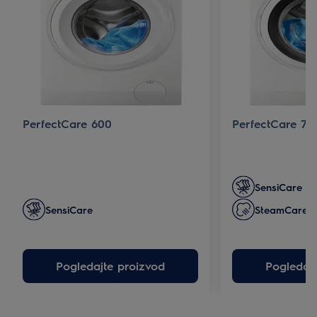
PerfectCare 600
PerfectCare 70
SensiCare
SensiCare
SteamCare
Pogledajte proizvod
Pogledajt