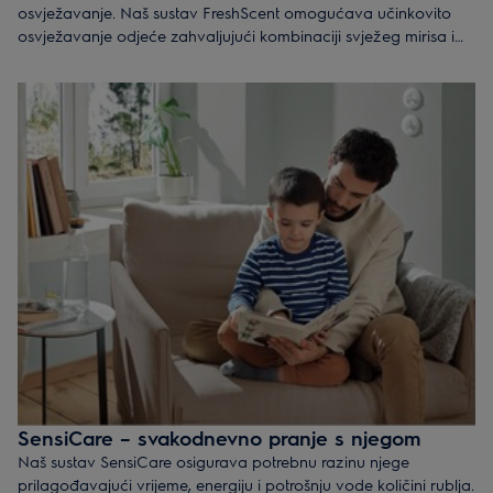
osvježavanje. Naš sustav FreshScent omogućava učinkovito
osvježavanje odjeće zahvaljujući kombinaciji svježeg mirisa i
nježnog djelovanja pare. To utječe na produžavanje životnog
vijeka odjeće zahvaljujući smanjenom broju nepotrebnih pranja
uz istovremeno osiguravanje njezina besprijekorna izgleda i
mirisa.
SensiCare – svakodnevno pranje s njegom
Naš sustav SensiCare osigurava potrebnu razinu njege
prilagođavajući vrijeme, energiju i potrošnju vode količini rublja.