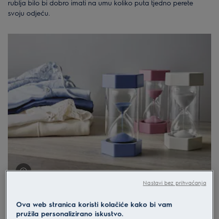
rublja bilo bi dobro imati na umu koliko puta tjedno perete
svoju odjeću.
Manje od 4 puta tjedno
– bit će dovoljna perilica rublja
kapaciteta 5 – 6 kg, ako ne perete često veće stvari kao što su
jakne ili popluni.
4 – 6 puta tjedno
– idealna bi bila perilica rublja kapaciteta 7
kg.
Više od 6 puta tjedno
– ograničite učestalost pranja odabirom
uređaja velikog kapaciteta (8+ kg).
Nastavi bez prihvaćanja
Vrijeme i praktičnost
Jeste li jutarnji tip ili noćna ptica? Odaberite uređaj s funkcijom
Ova web stranica koristi kolačiće kako bi vam
odgode početka da bi ciklus pranja završio u za vas
pružila personalizirano iskustvo.