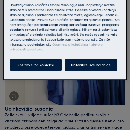
najzgodnijem trenutku, npr. kasno navečer ili rano ujutro, kada
Upotrebljavamo kolačiće i srodne tehnologije radi unapređenja mrežne
možete iskoristiti jeftinu struju.
stranice te u promotivne i marketinške svrhe. Podatke o vašem korištenju
stranice dijelimo s partnerima za društvene mreže, oglašavanje i analitiku.
Odabirom opcije „Prihvati sve kolačiće” pristajete na njihovu upotrebu, što
nam omogućuje
personalizaciju vašeg korisničkog iskustva
, prilagodbu
posebnih ponuda
i prikazivanje ciljanih oglasa. Klikom na „Nastavi bez
prihvaćanja” blokirate kolačiće koji nisu nužni, što može utjecati na vaše
iskustvo pregledavanja i usluge koje vam možemo ponuditi. Za više
informacija pogledajte našu
Obavijest o kolačićima
i
Izjavu o
privatnosti podataka
.
Postavke za kolačiće
Prihvatite sve kolačiće
Učinkovitije sušenje
Želite skratiti vrijeme sušenja? Odaberite perilicu rublja s
visokom brzinom centrifuge da biste skratili vrijeme sušenja. Što
se odjeća brže okreće tijekom ciklusa pranja, tim se više vlage