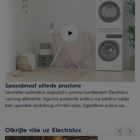
Sposobnost uštede prostora
Iskoristite optimalno raspoloživ prostor korištenjem Electrolux
veznog elementa. Sigurno postavite sušilicu na perilicu rublja
bez uporabe dodatnog učvršćivanja. Ugrađena polica na
izvlačenje olakšava stavljanje i vađenje rublja.
Otkrijte više uz Electrolux