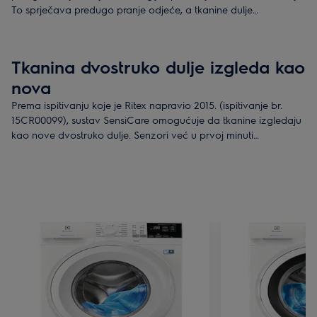
To sprječava predugo pranje odjeće, a tkanine dulje
zadržavaju izgled i kvalitetu.
Tkanina dvostruko dulje izgleda kao
nova
Prema ispitivanju koje je Ritex napravio 2015. (ispitivanje br.
15CR00099), sustav SensiCare omogućuje da tkanine izgledaju
kao nove dvostruko dulje. Senzori već u prvoj minuti
automatski prilagođavaju postavke ciklusa količini rublja, kako
bi se smanjilo utrošeno vrijeme, energija i voda. Na taj način
istovremeno čuvate i svoju odjeću i okoliš.