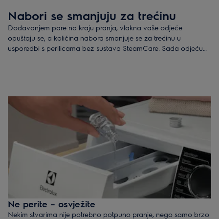
Nabori se smanjuju za trećinu
Dodavanjem pare na kraju pranja, vlakna vaše odjeće
opuštaju se, a količina nabora smanjuje se za trećinu u
usporedbi s perilicama bez sustava SteamCare. Sada odjeću
možete oprati i tretirati parom u jednom potezu, a bez
redovitog glačanja odjeća duže zadržava oblik i teksturu.
Ne perite – osvježite
Nekim stvarima nije potrebno potpuno pranje, nego samo brzo