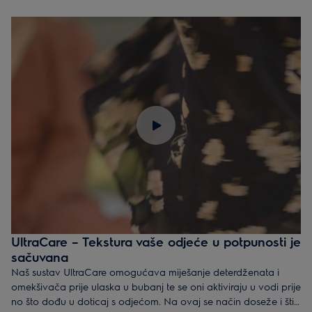
UltraCare – Tekstura vaše odjeće u potpunosti je
sačuvana
Naš sustav UltraCare omogućava miješanje deterdženata i
omekšivača prije ulaska u bubanj te se oni aktiviraju u vodi prije
no što dođu u doticaj s odjećom. Na ovaj se način doseže i štiti