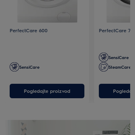
PerfectCare 600
PerfectCare 70
SensiCare
SensiCare
SteamCare
Pogledajte proizvod
Pogledajt