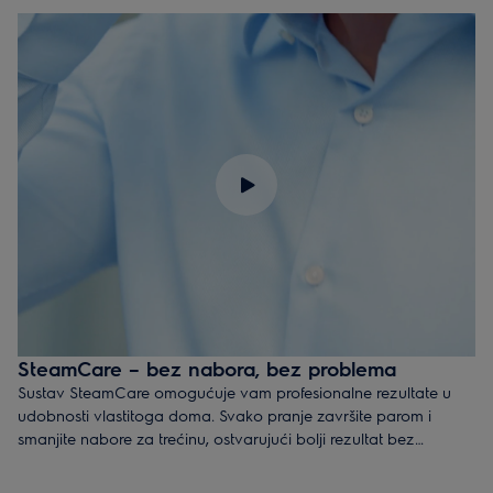
marki Ariel i Lenor, koji potvrđuje najbolju njegu tkanina i
učinkovitost uporabe omekšivača*.
*Više od 90 % tkanina koje se peru ravnomjerno je natopljeno
omekšivačem.
SteamCare – bez nabora, bez problema
Sustav SteamCare omogućuje vam profesionalne rezultate u
udobnosti vlastitoga doma. Svako pranje završite parom i
smanjite nabore za trećinu, ostvarujući bolji rezultat bez
uobičajenog glačanja. Ili upotrijebite sustav SteamCare za
osvježenje tkanine i izbjegnite nepotrebno pranje.