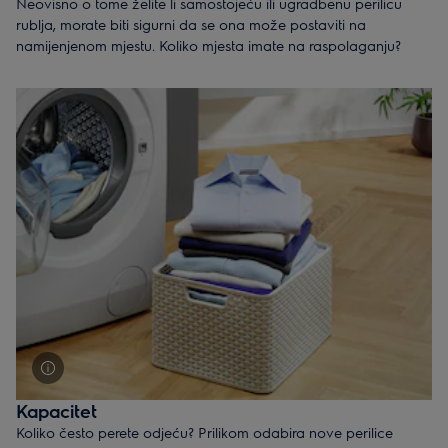
Neovisno o tome želite li samostojeću ili ugradbenu perilicu
rublja, morate biti sigurni da se ona može postaviti na
namijenjenom mjestu. Koliko mjesta imate na raspolaganju?
Dubina:
<38 cm
– mjesto za jako usku perilicu rublja tipa slim
38 – 45 cm
– mjesto za usku perilicu rublja
>45 cm
– mjesto za standardnu perilicu rublja
Savjet stručnjaka: ako imate malu kupaonicu, a želite kupiti
sušilicu rublja ali za nju nemate mjesta, razmislite o kupnji
perilice-sušilice rublja, tj. uređaja tipa 2 u 1.
Kapacitet
Koliko često perete odjeću? Prilikom odabira nove perilice