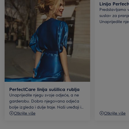
Linija Perfec
Predstavljamo 
sustav za pranj
Unaprijedite nj
garderobu.
PerfectCare linija sušilica rublja
Unaprijedite njegu svoje odjeće, a ne
garderobu. Dobro njegovana odjeća
bolje izgleda i dulje traje. Naši uređaji iz
PerfectCare linije sušilica rublja ne samo
Otkrijte više
Otkrijte više
da čiste, već štite i njeguju vaš stil.