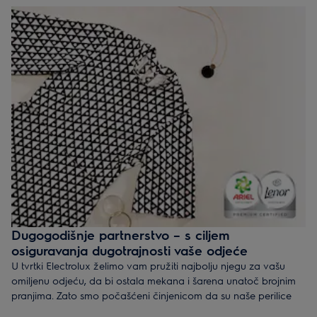
omekšivač s vodom prije nego što dospiju u bubanj. Na taj se
način osigurava ujednačena raspodjela, čime svaka nit tkanine
ostaje čista, svježa i meka..
Dugogodišnje partnerstvo – s ciljem
osiguravanja dugotrajnosti vaše odjeće
U tvrtki Electrolux želimo vam pružiti najbolju njegu za vašu
omiljenu odjeću, da bi ostala mekana i šarena unatoč brojnim
pranjima. Zato smo počašćeni činjenicom da su naše perilice
rublja UltraCare sa sustavom UltraMix dobile certifikat* robnih