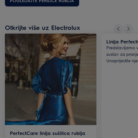
POGLEDAJTE PERILICE RUBLJA
za sebe naći idealnu perilicu rublja Electrolux.
Otkrijte više uz Electrolux
Linija Perfec
Predstavljamo 
sustav za pranj
Unaprijedite nj
garderobu.
PerfectCare linija sušilica rublja