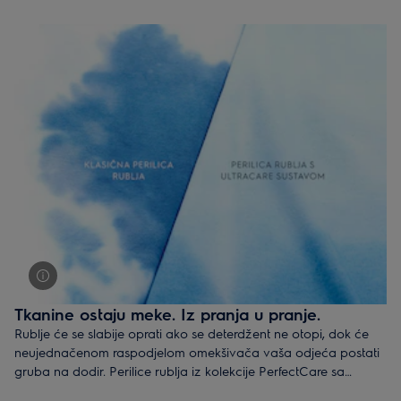
svaka nit tkanine, čime ostaju meke te dulje ostaju kao nove.
Tkanine ostaju meke. Iz pranja u pranje.
Rublje će se slabije oprati ako se deterdžent ne otopi, dok će
neujednačenom raspodjelom omekšivača vaša odjeća postati
gruba na dodir. Perilice rublja iz kolekcije PerfectCare sa
sustavom UltraCare prethodno miješaju i aktiviraju deterdžent i