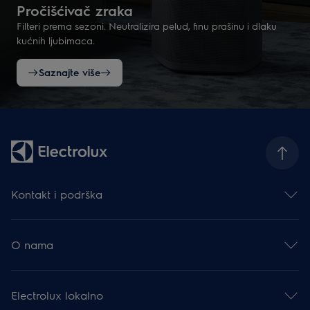
Pročišćivač zraka
Filteri prema sezoni. Neutralizira pelud, finu prašinu i dlaku
kućnih ljubimaca.
Saznajte više
Kontakt i podrška
Obratite nam se
Newsletter
O nama
Facebook
Instagram
Electrolux Group
YouTube
Karijera
Podrška
Electrolux lokalno
Financijske informacije
Moj Electrolux