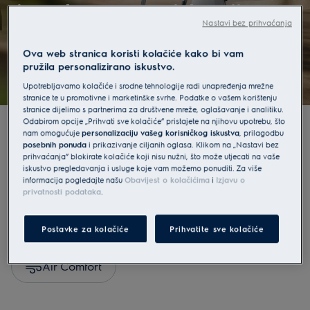
jamstva uz registraciju
Nastavi bez prihvaćanja
Saznajte više
Ova web stranica koristi kolačiće kako bi vam
pružila personalizirano iskustvo.
Upotrebljavamo kolačiće i srodne tehnologije radi unapređenja mrežne
stranice te u promotivne i marketinške svrhe. Podatke o vašem korištenju
stranice dijelimo s partnerima za društvene mreže, oglašavanje i analitiku.
Odabirom opcije „Prihvati sve kolačiće” pristajete na njihovu upotrebu, što
nam omogućuje
personalizaciju vašeg korisničkog iskustva
, prilagodbu
posebnih ponuda
i prikazivanje ciljanih oglasa. Klikom na „Nastavi bez
Istražite po kategorijama
prihvaćanja” blokirate kolačiće koji nisu nužni, što može utjecati na vaše
iskustvo pregledavanja i usluge koje vam možemo ponuditi. Za više
informacija pogledajte našu
Obavijest o kolačićima
i
Izjavu o
privatnosti podataka
.
Kuhanje
Hladnjaci i zamrzivači
Postavke za kolačiće
Prihvatite sve kolačiće
Njega odjeće
Čišćenje
Air Comfort