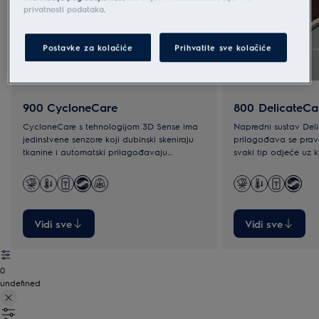
privatnosti podataka
.
Postavke za kolačiće
Prihvatite sve kolačiće
900 CycloneCare
800 DelicateCa
CycloneCare s tehnologijom 3D Sense ima
Napredni sustav Del
jedinstvene senzore koji dubinski skeniraju
prilagođava se prav
tkanine i automatski prilagođavaju
svaki tip odjeće uz 
postavke kako bi se postiglo ujednačeno
posebno prilagođene
sušenje.
Vidi sve
Vidi sve
0
undefined