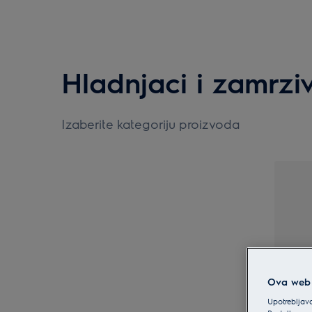
Hladnjaci i zamrzi
Izaberite kategoriju proizvoda
Hladn
Ova web s
Upotrebljava