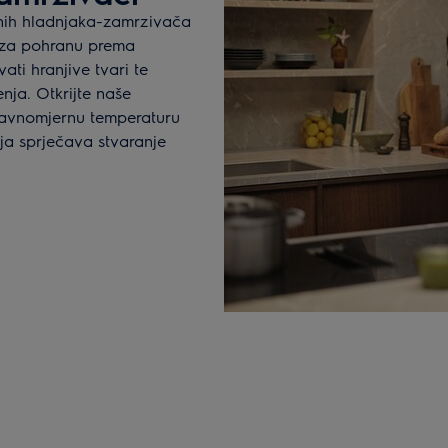
ranih hladnjaka-zamrzivača
r za pohranu prema
ati hranjive tvari te
enja. Otkrijte naše
 ravnomjernu temperaturu
oja sprječava stvaranje