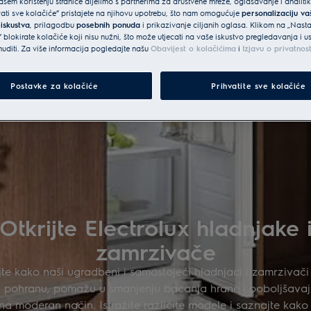
šem korištenju stranice dijelimo s partnerima za društvene mreže, oglašavanje i analit
vati sve kolačiće” pristajete na njihovu upotrebu, što nam omogućuje
personalizaciju v
 iskustva
, prilagodbu
posebnih ponuda
i prikazivanje ciljanih oglasa. Klikom na „Nast
 blokirate kolačiće koji nisu nužni, što može utjecati na vaše iskustvo pregledavanja i 
diti. Za više informacija pogledajte našu
Obavijest o kolačićima
i
Izjavu o privatnos
Postavke za kolačiće
Prihvatite sve kolačiće
Otkrijte Electrolux hladnjake 
zamrzivače
jte kako naši ugradbeni i samostojeći hladnjaci i zamrzivač
nu pohranu, pomažu u smanjenju bacanja hrane i poboljšavaj
na moderan način. Istražite različite modele i saznajte kak