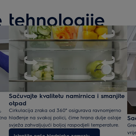
e tehnologije
Sačuvajte kvalitetu namirnica i smanjite
otpad
,
Cirkulacija zraka od 360° osigurava ravnomjerno
Sa
tna
hlađenje na svakoj polici, čime hrana dulje ostaje
svježa zahvaljujući boljoj raspodjeli temperature.
Gre
vri
Istražite naše hladnjake-zamrzivače