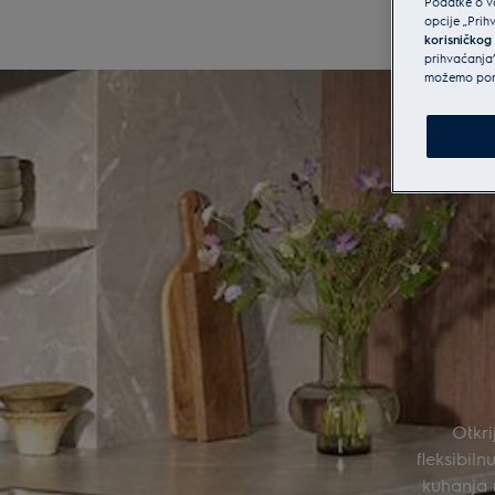
Podatke o va
opcije „Prih
korisničkog
prihvaćanja”
možemo ponu
Otkri
fleksibil
kuhanja 