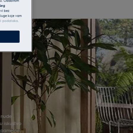
iku. Odabirom
ašeg
avi bez
usluge koje vam
ti podataka
.
i
i nude
u iskustvo
o pametne