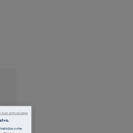
ači
i bez prihvaćanja
stvo.
ketinške svrhe.