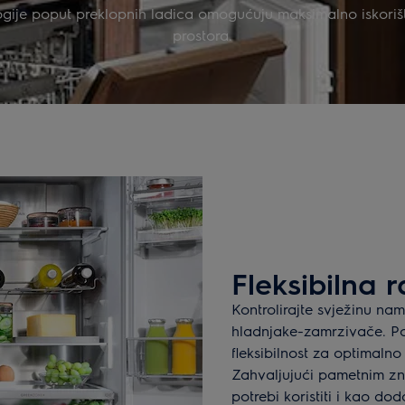
ogije poput preklopnih ladica omogućuju maksimalno iskoriš
prostora.
Fleksibilna 
Kontrolirajte svježinu nam
hladnjake-zamrzivače. Po
fleksibilnost za optimalno
Zahvaljujući pametnim zn
potrebi koristiti i kao d