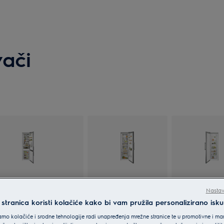
vači
jaci sa zamrzivačem
Hladnjaci
Zamrziv
Nastav
tranica koristi kolačiće kako bi vam pružila personalizirano isku
mo kolačiće i srodne tehnologije radi unapređenja mrežne stranice te u promotivne i mar