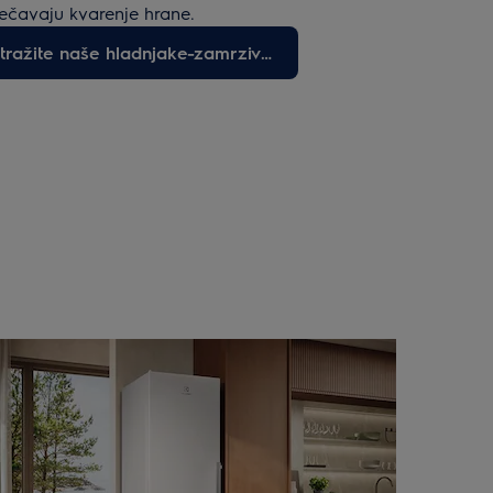
ječavaju kvarenje hrane.
Istražite naše hladnjake-zamrzivače