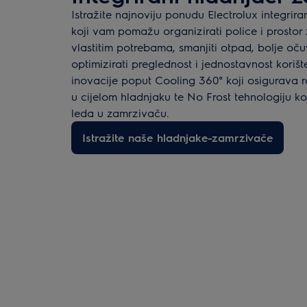
Istražite najnoviju ponudu Electrolux integri
koji vam pomažu organizirati police i prosto
vlastitim potrebama, smanjiti otpad, bolje očuv
optimizirati preglednost i jednostavnost korišt
inovacije poput Cooling 360° koji osigurava
u cijelom hladnjaku te No Frost tehnologiju k
leda u zamrzivaču.
Istražite naše hladnjake-zamrzivače