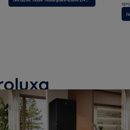
spr
troluxa