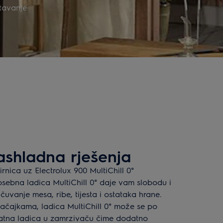
tavanje
rashladna rješenja
irnica uz Electrolux 900 MultiChill 0°
sebna ladica MultiChill 0° daje vam slobodu i
 čuvanje mesa, ribe, tijesta i ostataka hrane.
ačajkama, ladica MultiChill 0° može se po
odatna ladica u zamrzivaču čime dodatno