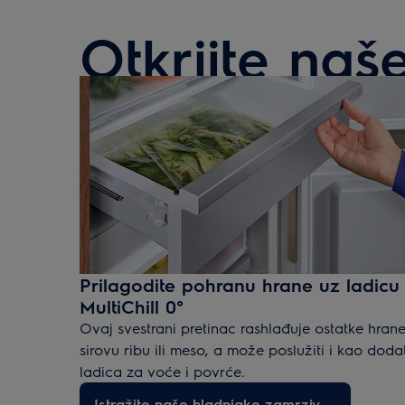
Otkrijte naš
Prilagodite pohranu hrane uz ladicu
MultiChill 0°
Ovaj svestrani pretinac rashlađuje ostatke hrane
sirovu ribu ili meso, a može poslužiti i kao doda
ladica za voće i povrće.
Istražite naše hladnjake-zamrzivače