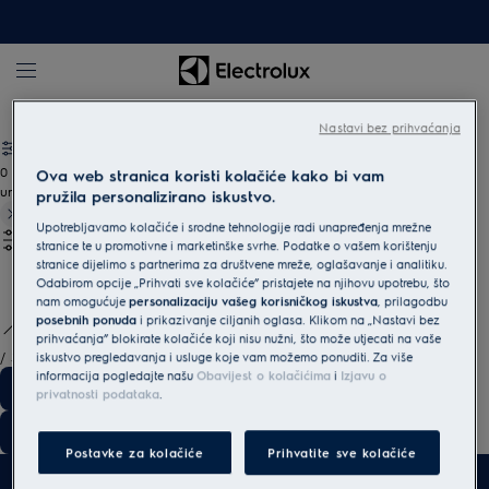
Kuhanje
Dodatni pribor za pripremu hrane
Nastavi bez prihvaćanja
0
Ova web stranica koristi kolačiće kako bi vam
undefined
pružila personalizirano iskustvo.
Upotrebljavamo kolačiće i srodne tehnologije radi unapređenja mrežne
stranice te u promotivne i marketinške svrhe. Podatke o vašem korištenju
stranice dijelimo s partnerima za društvene mreže, oglašavanje i analitiku.
Odabirom opcije „Prihvati sve kolačiće” pristajete na njihovu upotrebu, što
nam omogućuje
personalizaciju vašeg korisničkog iskustva
, prilagodbu
posebnih ponuda
i prikazivanje ciljanih oglasa. Klikom na „Nastavi bez
prihvaćanja” blokirate kolačiće koji nisu nužni, što može utjecati na vaše
/
3
iskustvo pregledavanja i usluge koje vam možemo ponuditi. Za više
informacija pogledajte našu
Obavijest o kolačićima
i
Izjavu o
privatnosti podataka
.
Postavke za kolačiće
Prihvatite sve kolačiće