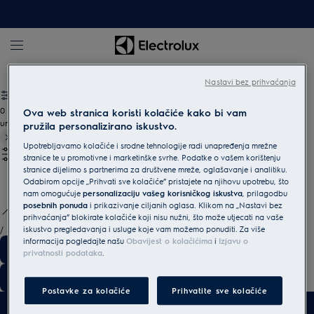
Rublje
Glačala
Nastavi bez prihvaćanja
0
Ova web stranica koristi kolačiće kako bi vam
undefined
pružila personalizirano iskustvo.
Upotrebljavamo kolačiće i srodne tehnologije radi unapređenja mrežne
stranice te u promotivne i marketinške svrhe. Podatke o vašem korištenju
stranice dijelimo s partnerima za društvene mreže, oglašavanje i analitiku.
Odabirom opcije „Prihvati sve kolačiće” pristajete na njihovu upotrebu, što
nam omogućuje
personalizaciju vašeg korisničkog iskustva
, prilagodbu
posebnih ponuda
i prikazivanje ciljanih oglasa. Klikom na „Nastavi bez
prihvaćanja” blokirate kolačiće koji nisu nužni, što može utjecati na vaše
/
3
iskustvo pregledavanja i usluge koje vam možemo ponuditi. Za više
informacija pogledajte našu
Obavijest o kolačićima
i
Izjavu o
privatnosti podataka
.
Postavke za kolačiće
Prihvatite sve kolačiće