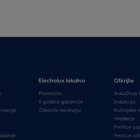
Electrolux lokalno
Otkrijte
p
Promocije
AutoDose 
5 godina garancije
Indukcija
rmacije
Ostavite recenziju
Kuhinjske 
Hlađenje
Perilice p
ssional
Perilice ru