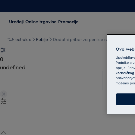
Uređaji
Online trgovine
Promocije
Electrolux
Rublje
Dodatni pribor za perilice rublja
Ova web s
Upotrebljava
0
Podatke o va
undefined
opcije „Prih
korisničkog
prihvaćanja”
možemo ponu