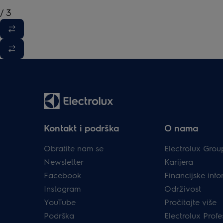
/
3
Kontakt i podrška
O nama
Obratite nam se
Electrolux Grou
Newsletter
Karijera
Facebook
Financijske info
Instagram
Održivost
YouTube
Pročitajte više
Podrška
Electrolux Profe