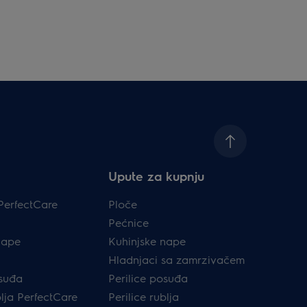
Upute za kupnju
PerfectCare
Ploče
Pećnice
nape
Kuhinjske nape
Hladnjaci sa zamrzivačem
osuđa
Perilice posuđa
blja PerfectCare
Perilice rublja