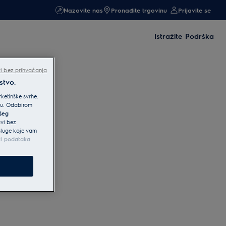
Nazovite nas
Pronađite trgovinu
Prijavite se
Istražite
Podrška
i bez prihvaćanja
stvo.
ketinške svrhe.
iku. Odabirom
ašeg
avi bez
usluge koje vam
ti podataka
.