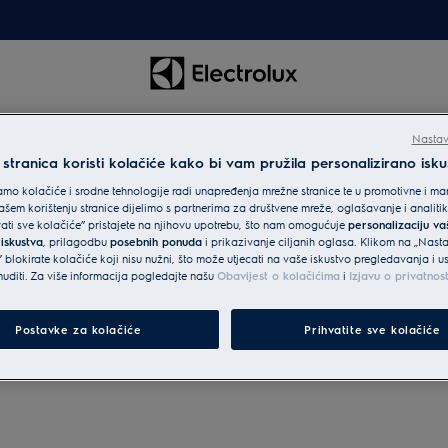
Nastav
tranica koristi kolačiće kako bi vam pružila personalizirano isku
mo kolačiće i srodne tehnologije radi unapređenja mrežne stranice te u promotivne i mar
šem korištenju stranice dijelimo s partnerima za društvene mreže, oglašavanje i analit
vati sve kolačiće” pristajete na njihovu upotrebu, što nam omogućuje
personalizaciju v
 iskustva
, prilagodbu
posebnih ponuda
i prikazivanje ciljanih oglasa. Klikom na „Nast
 blokirate kolačiće koji nisu nužni, što može utjecati na vaše iskustvo pregledavanja i 
diti. Za više informacija pogledajte našu
Obavijest o kolačićima
i
Izjavu o privatnos
Postavke za kolačiće
Prihvatite sve kolačiće