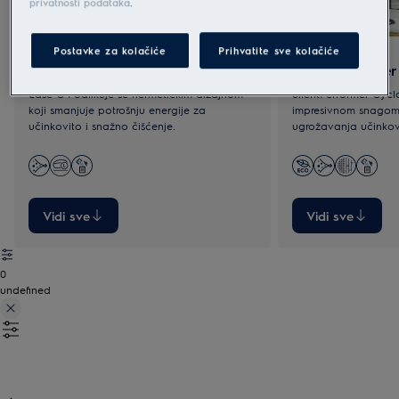
privatnosti podataka
.
Postavke za kolačiće
Prihvatite sve kolačiće
Ease C4
SilentPerformer
Ease C4 odlikuje se hermetičkim dizajnom
SilentPerformer Cycl
koji smanjuje potrošnju energije za
impresivnom snagom 
učinkovito i snažno čišćenje.
ugrožavanja učinkovi
Vidi sve
Vidi sve
0
undefined