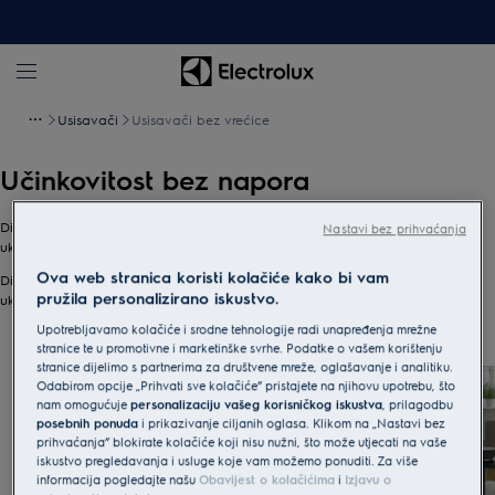
Usisavači
Usisavači bez vrećice
Učinkovitost bez napora
Dizajniramo usisavače koji čišćenje čine lakšim i gotovo se neprimjetno
Nastavi bez prihvaćanja
uklapaju u svakodnevicu naših potrošača, bez žrtvovanja učinkovitosti.
Ova web stranica koristi kolačiće kako bi vam
Dizajniramo usisavače koji čišćenje čine lakšim i gotovo se neprimjetno
pružila personalizirano iskustvo.
uklapaju u svakodnevicu naših potrošača, bez žrtvovanja učinkovitosti.
Upotrebljavamo kolačiće i srodne tehnologije radi unapređenja mrežne
0
od
3
stranice te u promotivne i marketinške svrhe. Podatke o vašem korištenju
stranice dijelimo s partnerima za društvene mreže, oglašavanje i analitiku.
Odabirom opcije „Prihvati sve kolačiće” pristajete na njihovu upotrebu, što
nam omogućuje
personalizaciju vašeg korisničkog iskustva
, prilagodbu
posebnih ponuda
i prikazivanje ciljanih oglasa. Klikom na „Nastavi bez
prihvaćanja” blokirate kolačiće koji nisu nužni, što može utjecati na vaše
iskustvo pregledavanja i usluge koje vam možemo ponuditi. Za više
informacija pogledajte našu
Obavijest o kolačićima
i
Izjavu o