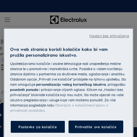
Usisavači s vrećicom
Upute za kupnju
Nastavi bez prihvaćanja
0
Ova web stranica koristi kolačiće kako bi vam
undefined
pružila personalizirano iskustvo.
Upotrebljavamo kolačiće i srodne tehnologije radi unapređenja mrežne
stranice te u promotivne i marketinške svrhe. Podatke o vašem korištenju
stranice dijelimo s partnerima za društvene mreže, oglašavanje i analitiku.
Odabirom opcije „Prihvati sve kolačiće” pristajete na njihovu upotrebu, što
nam omogućuje
personalizaciju vašeg korisničkog iskustva
, prilagodbu
posebnih ponuda
i prikazivanje ciljanih oglasa. Klikom na „Nastavi bez
prihvaćanja” blokirate kolačiće koji nisu nužni, što može utjecati na vaše
/
3
iskustvo pregledavanja i usluge koje vam možemo ponuditi. Za više
informacija pogledajte našu
Obavijest o kolačićima
i
Izjavu o
privatnosti podataka
.
Postavke za kolačiće
Prihvatite sve kolačiće