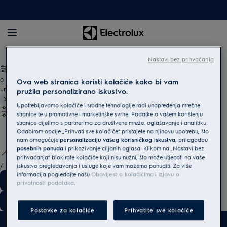
Usisavači
Dodatni pribor
Nastavi bez prihvaćanja
0
Ova web stranica koristi kolačiće kako bi vam
undefined
pružila personalizirano iskustvo.
Upotrebljavamo kolačiće i srodne tehnologije radi unapređenja mrežne
stranice te u promotivne i marketinške svrhe. Podatke o vašem korištenju
stranice dijelimo s partnerima za društvene mreže, oglašavanje i analitiku.
Odabirom opcije „Prihvati sve kolačiće” pristajete na njihovu upotrebu, što
nam omogućuje
personalizaciju vašeg korisničkog iskustva
, prilagodbu
posebnih ponuda
i prikazivanje ciljanih oglasa. Klikom na „Nastavi bez
prihvaćanja” blokirate kolačiće koji nisu nužni, što može utjecati na vaše
/
3
iskustvo pregledavanja i usluge koje vam možemo ponuditi. Za više
informacija pogledajte našu
Obavijest o kolačićima
i
Izjavu o
privatnosti podataka
.
Postavke za kolačiće
Prihvatite sve kolačiće