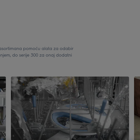
g asortimana pomoću alata za odabir
enjem, do serije 300 za onaj dodatni