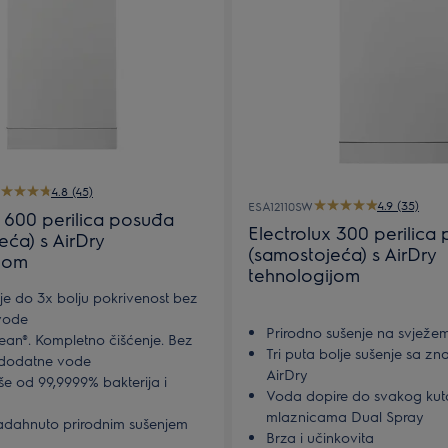
4.8 (45)
4.9 (35)
ESA12110SW
x 600 perilica posuđa
Electrolux 300 perilica
eća) s AirDry
(samostojeća) s AirDry
jom
tehnologijom
 do 3x bolju pokrivenost bez
vode
Prirodno sušenje na svježe
lean®. Kompletno čišćenje. Bez
Tri puta bolje sušenje sa z
 dodatne vode
AirDry
še od 99,9999% bakterija i
Voda dopire do svakog kut
mlaznicama Dual Spray
adahnuto prirodnim sušenjem
Brza i učinkovita