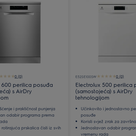
0 (0)
0 (0)
E52SE100SW
x 600 perilica posuđa
Electrolux 500 perilica
eća) s AirDry
(samostojeća) s AirDry
jom
tehnologijom
ćenje i praktičnost punjenja
Učinkovito i jednostavno pe
van odabir programa prema
posuđe
rada
Koristi svjež zrak za završn
rotirajuća prskalica čisti iz svih
Jednostavan odabir progr
vremenu rada