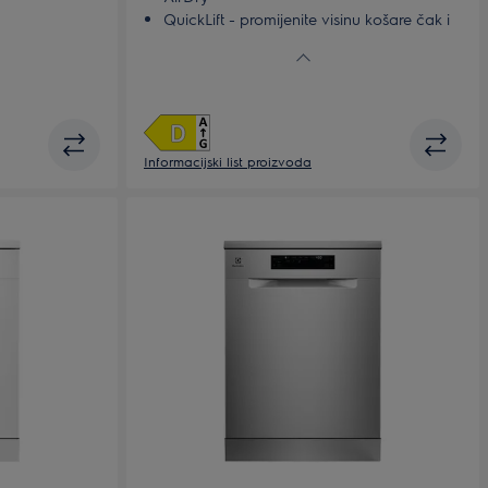
QuickLift - promijenite visinu košare čak i
kad je potpuno napunjena
Informacijski list proizvoda