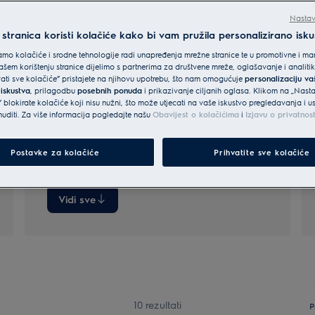
Nastav
tranica koristi kolačiće kako bi vam pružila personalizirano isku
Serija 800
mo kolačiće i srodne tehnologije radi unapređenja mrežne stranice te u promotivne i mar
šem korištenju stranice dijelimo s partnerima za društvene mreže, oglašavanje i analit
Snažna, fleksibilna i vodno učinkovita serija.
vati sve kolačiće” pristajete na njihovu upotrebu, što nam omogućuje
personalizaciju v
Prostrane, svestrane košare s preklopnim
 iskustva
, prilagodbu
posebnih ponuda
i prikazivanje ciljanih oglasa. Klikom na „Nast
dijelovima i držačima za čaše. Dostupno kao
 blokirate kolačiće koji nisu nužni, što može utjecati na vaše iskustvo pregledavanja i 
diti. Za više informacija pogledajte našu
standardni model i u XXL veličini.
Obavijest o kolačićima
i
Izjavu o privatnos
Postavke za kolačiće
Prihvatite sve kolačiće
Vidi sve
10 rezultati
P