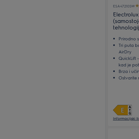
ESA47210SW
Electrolu
(samostoj
tehnologi
Prirodno 
Tri puta 
AirDry
QuickLift 
kad je po
Brza i uči
Ostvarite 
i održava
Informacijski l