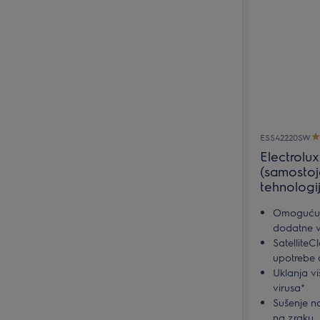
ESS42220SW
Electrolu
(samostoj
tehnologi
Omogućuje
dodatne 
SatelliteC
upotrebe
Uklanja vi
virusa*
Sušenje n
na zraku