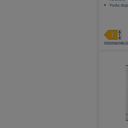
Voda dopi
mlaznica
Informacijski l