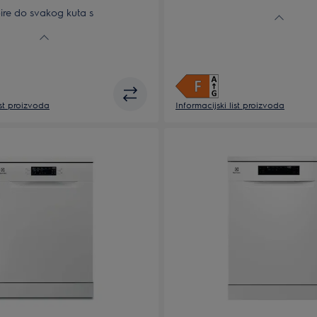
Laka montaža, PerfectFit
re do svakog kuta s
ma Dual Spray
ist proizvoda
Informacijski list proizvoda