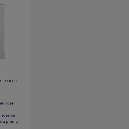
 posuđa
re vaše
o sušenje
ama prema