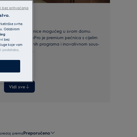
i bez prihvaćanja
stvo.
Serija 700
ketinške svrhe.
iku. Odabirom
Pomaknite granice mogućeg u svom domu.
ašeg
Pećnica SteamPro je premium pećnica s cijelim
avi bez
rasponom parnih programa i inovativnom sous-
usluge koje vam
ti podataka
vide funkcijom.
.
Vidi sve
Preporučeno
oredaj prema