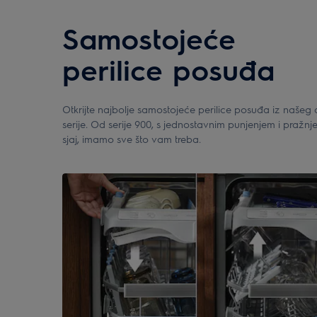
Samostojeće
perilice posuđa
Otkrijte najbolje samostojeće perilice posuđa iz naše
serije. Od serije 900, s jednostavnim punjenjem i pražnj
sjaj, imamo sve što vam treba.
3
od
3