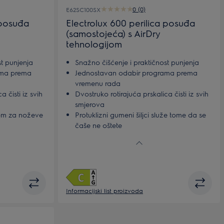
0 (0)
E62SC100SX
 posuđa
Electrolux 600 perilica posuđa
(samostojeća) s AirDry
tehnologijom
st punjenja
Snažno čišćenje i praktičnost punjenja
ama prema
Jednostavan odabir programa prema
vremenu rada
a čisti iz svih
Dvostruko rotirajuća prskalica čisti iz svih
smjerova
kom za noževe
Protuklizni gumeni šiljci služe tome da se
čaše ne oštete
nska njega
Učinkovito čišćenje i higijenska njega
Informacijski list proizvoda