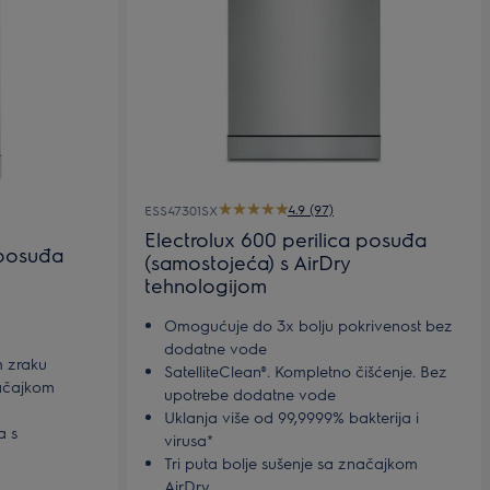
4.9 (97)
ESS47301SX
Electrolux 600 perilica posuđa
 posuđa
(samostojeća) s AirDry
tehnologijom
Omogućuje do 3x bolju pokrivenost bez
dodatne vode
m zraku
SatelliteClean®. Kompletno čišćenje. Bez
načajkom
upotrebe dodatne vode
Uklanja više od 99,9999% bakterija i
a s
virusa*
Tri puta bolje sušenje sa značajkom
AirDry