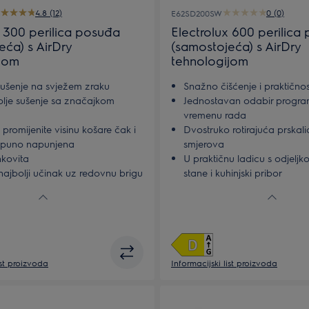
4.8 (12)
0 (0)
E62SD200SW
x 300 perilica posuđa
Electrolux 600 perilica
eća) s AirDry
(samostojeća) s AirDry
jom
tehnologijom
sušenje na svježem zraku
Snažno čišćenje i praktično
bolje sušenje sa značajkom
Jednostavan odabir progr
vremenu rada
- promijenite visinu košare čak i
Dvostruko rotirajuća prskalic
tpuno napunjena
smjerova
nkovita
U praktičnu ladicu s odjelj
najbolji učinak uz redovnu brigu
stane i kuhinjski pribor
nje perilice posuđa
Učinkovito čišćenje i higije
ist proizvoda
Informacijski list proizvoda