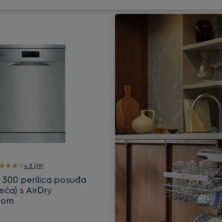
4.3 (19)
x 300 perilica posuđa
eća) s AirDry
jom