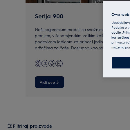
Ova web s
Serija 900
Upotrebljava
Podatke o va
Naši najpremium modeli sa snažnim, učinkovitim
opcije „Prih
pranjem, višenamjenskim velikim košarama,
korisničkog
podesivom ladicom za pribor i jedinstvenim
prihvaćanja”
držačima za čaše. Dostupno kao standardni
možemo ponu
model i u XXL veličini.
Vidi sve
Filtriraj proizvode