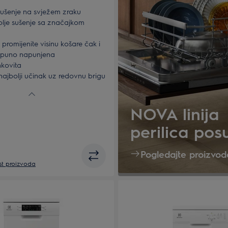
sušenje na svježem zraku
bolje sušenje sa značajkom
- promijenite visinu košare čak i
tpuno napunjena
nkovita
najbolji učinak uz redovnu brigu
nje perilice posuđa
NOVA linija
perilica pos
Pogledajte proizvod
ist proizvoda