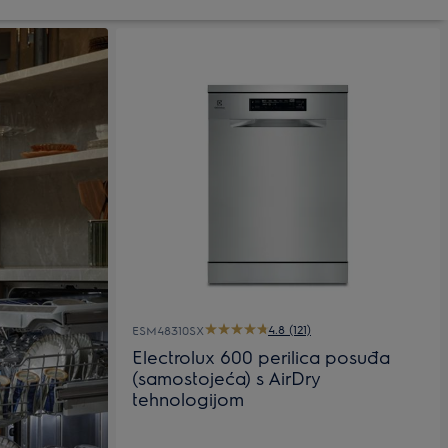
4.8 (121)
ESM48310SX
Electrolux 600 perilica posuđa
(samostojeća) s AirDry
tehnologijom