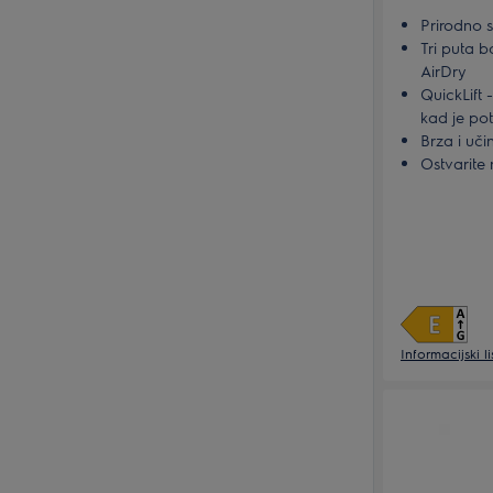
Prirodno 
Tri puta 
AirDry
QuickLift 
kad je po
Brza i uči
Ostvarite 
i održava
Informacijski l