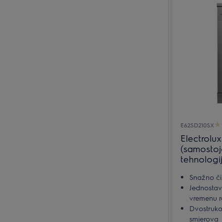
E62SD210SX
Electrolu
(samostoj
tehnologi
Snažno čiš
Jednosta
vremenu 
Dvostruko 
smjerova