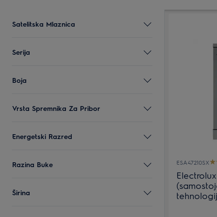
Satelitska Mlaznica
Serija
Boja
Vrsta Spremnika Za Pribor
Energetski Razred
ESA47210SX
Razina Buke
Electrolu
(samostoj
Širina
tehnologi