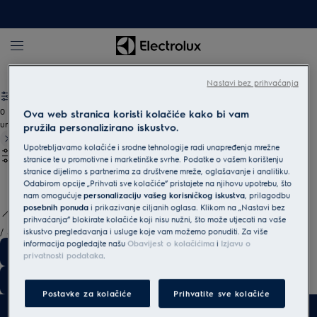
Mali kuhinjski aparati
Kuhinjski uređaji
Nastavi bez prihvaćanja
0
Ova web stranica koristi kolačiće kako bi vam
undefined
pružila personalizirano iskustvo.
Upotrebljavamo kolačiće i srodne tehnologije radi unapređenja mrežne
stranice te u promotivne i marketinške svrhe. Podatke o vašem korištenju
stranice dijelimo s partnerima za društvene mreže, oglašavanje i analitiku.
Odabirom opcije „Prihvati sve kolačiće” pristajete na njihovu upotrebu, što
nam omogućuje
personalizaciju vašeg korisničkog iskustva
, prilagodbu
posebnih ponuda
i prikazivanje ciljanih oglasa. Klikom na „Nastavi bez
prihvaćanja” blokirate kolačiće koji nisu nužni, što može utjecati na vaše
/
3
iskustvo pregledavanja i usluge koje vam možemo ponuditi. Za više
informacija pogledajte našu
Obavijest o kolačićima
i
Izjavu o
privatnosti podataka
.
Postavke za kolačiće
Prihvatite sve kolačiće