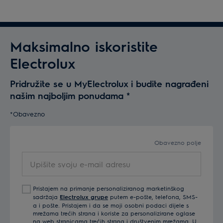
Maksimalno iskoristite
Electrolux
Pridružite se u MyElectrolux i budite nagrađeni
našim najboljim ponudama
*
*Obavezno
Obavezno polje
Upišite
svoju
e-
Pristajem na primanje personaliziranog marketinškog
mail
sadržaja
Electrolux grupe
putem e-pošte, telefona, SMS-
adresu
a i pošte. Pristajem i da se moji osobni podaci dijele s
mrežama trećih strana i koriste za personalizirane oglase
na web stranicama trećih strana i društvenim mrežama. U