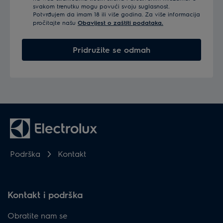
svakom trenutku mogu povući svoju suglasnost.
Potvrđujem da imam 18 ili više godina. Za više informacija
pročitajte našu
Obavijest o zaštiti podataka.
Pridružite se odmah
Podrška
Kontakt
Kontakt i podrška
Obratite nam se