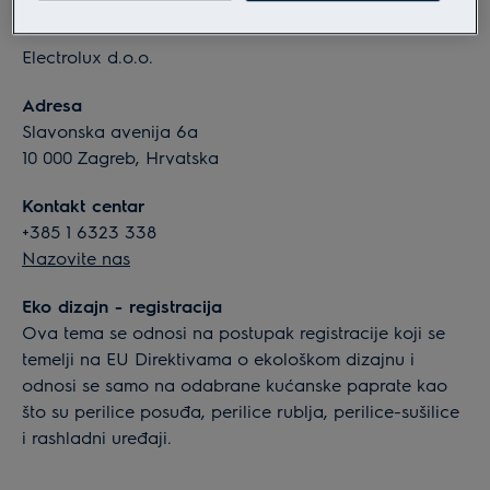
Informacije o tvrtki
Electrolux d.o.o.
Adresa
Slavonska avenija 6a
10 000 Zagreb, Hrvatska
Kontakt centar
+385 1 6323 338
Nazovite nas
Eko dizajn - registracija
Ova tema se odnosi na postupak registracije koji se
temelji na EU Direktivama o ekološkom dizajnu i
odnosi se samo na odabrane kućanske paprate kao
što su perilice posuđa, perilice rublja, perilice-sušilice
i rashladni uređaji.