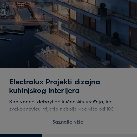
Electrolux Projekti dizajna
kuhinjskog interijera
Kao vodeći dobavljač kućanskih uređaja, koji
svakodnevicu mijenja nabolje već više od 100
godina, trudimo se stvarati primamljiva rješenja i
Saznajte više
sjajno korisničko iskustvo našim proizvodima i
uslugama koji obogaćuju svakodnevni život naših