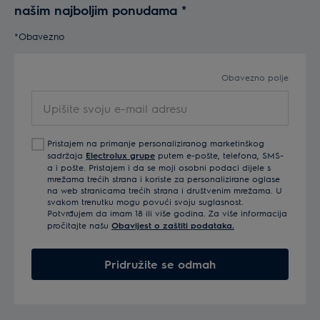
našim najboljim ponudama
*
*Obavezno
Obavezno polje
Upišite
svoju
e-
Pristajem na primanje personaliziranog marketinškog
mail
sadržaja
Electrolux grupe
putem e-pošte, telefona, SMS-
adresu
a i pošte. Pristajem i da se moji osobni podaci dijele s
mrežama trećih strana i koriste za personalizirane oglase
na web stranicama trećih strana i društvenim mrežama. U
svakom trenutku mogu povući svoju suglasnost.
Potvrđujem da imam 18 ili više godina. Za više informacija
pročitajte našu
Obavijest o zaštiti podataka.
Pridružite se odmah