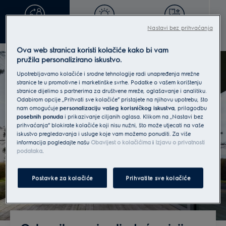
korisnika i unaprjeđuju dobrobit našega planeta.
Želimo biti pokretačka snaga u definiranju
ugodnijeg i održivijeg života.
Nastavi bez prihvaćanja
Uvod
Novosti
Izvrsnost dizajna
Služimo klijentima diljem svijeta. Posjedujemo
kuhinjskog interijera
opsežno znanje o osobitostima europskog tržišta,
Ova web stranica koristi kolačiće kako bi vam
pružila personalizirano iskustvo.
uključujući standarde gradnje i dizajna, kuhinjske
trendove, potrošače i uvide u upotrebljivost
Upotrebljavamo kolačiće i srodne tehnologije radi unapređenja mrežne
stranice te u promotivne i marketinške svrhe. Podatke o vašem korištenju
uređaja.
stranice dijelimo s partnerima za društvene mreže, oglašavanje i analitiku.
Odabirom opcije „Prihvati sve kolačiće” pristajete na njihovu upotrebu, što
nam omogućuje
personalizaciju vašeg korisničkog iskustva
, prilagodbu
posebnih ponuda
i prikazivanje ciljanih oglasa. Klikom na „Nastavi bez
prihvaćanja” blokirate kolačiće koji nisu nužni, što može utjecati na vaše
iskustvo pregledavanja i usluge koje vam možemo ponuditi. Za više
informacija pogledajte našu
Obavijest o kolačićima
i
Izjavu o privatnosti
podataka
.
Postavke za kolačiće
Prihvatite sve kolačiće