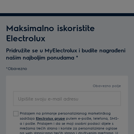
Maksimalno iskoristite
Electrolux
Pridružite se u MyElectrolux i budite nagrađeni
našim najboljim ponudama
*
*Obavezno
Obavezno polje
Upišite
svoju
e-
Pristajem na primanje personaliziranog marketinškog
mail
sadržaja
Electrolux grupe
putem e-pošte, telefona, SMS-
adresu
a i pošte. Pristajem i da se moji osobni podaci dijele s
mrežama trećih strana i koriste za personalizirane oglase
na web stranicama trećih strana i društvenim mrežama. U