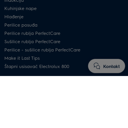
Kuhinjske nape
Hlađenje
Perilice posuđa
Perilice rublja PerfectCare
Sušilice rublja PerfectCare
Perilice - sušilice rublja PerfectCare
Make it Last Tips
Kontakt
Štapni usisavač Electrolux 800
Upute za kupnju
Ploče
Pećnice
Kuhinjske nape
Hladnjaci sa zamrzivačem