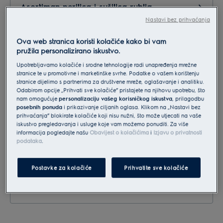
Asortiman perilica i sušilica rublja
Nastavi bez prihvaćanja
Ova web stranica koristi kolačiće kako bi vam
Usisavači i mali kućanski aparati
pružila personalizirano iskustvo.
Upotrebljavamo kolačiće i srodne tehnologije radi unapređenja mrežne
stranice te u promotivne i marketinške svrhe. Podatke o vašem korištenju
Marketing,PR
stranice dijelimo s partnerima za društvene mreže, oglašavanje i analitiku.
Odabirom opcije „Prihvati sve kolačiće” pristajete na njihovu upotrebu, što
nam omogućuje
personalizaciju vašeg korisničkog iskustva
, prilagodbu
posebnih ponuda
i prikazivanje ciljanih oglasa. Klikom na „Nastavi bez
Servis, reklamacije, postprodaja
prihvaćanja” blokirate kolačiće koji nisu nužni, što može utjecati na vaše
iskustvo pregledavanja i usluge koje vam možemo ponuditi. Za više
informacija pogledajte našu
Obavijest o kolačićima
i
Izjavu o privatnosti
podataka
.
Suradnja - partneri
Postavke za kolačiće
Prihvatite sve kolačiće
Narudžba dodatne opreme i pribora