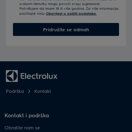
svakom trenutku mogu povući svoju suglasnost.
Potvrđujem da imam 18 ili više godina. Za više informacija
pročitajte našu
Obavijest o zaštiti podataka.
Pridružite se odmah
Podrška
Kontakt
Kontakt i podrška
Obratite nam se