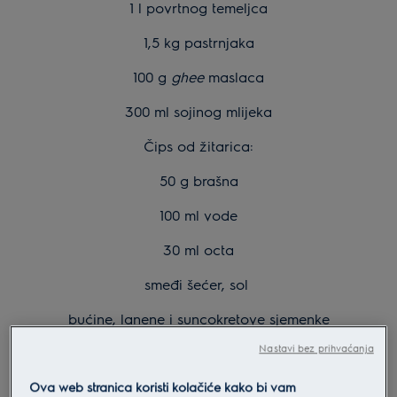
1 l povrtnog temeljca
1,5 kg pastrnjaka
100 g
ghee
maslaca
300 ml sojinog mlijeka
Čips od žitarica:
50 g brašna
100 ml vode
30 ml octa
smeđi šećer, sol
bućine, lanene i suncokretove sjemenke
Nastavi bez prihvaćanja
Ova web stranica koristi kolačiće kako bi vam