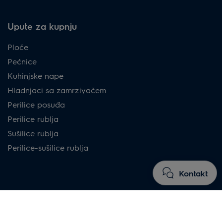
Upute za kupnju
Ploče
Pećnice
Kuhinjske nape
Hladnjaci sa zamrzivačem
Perilice posuđa
Perilice rublja
Sušilice rublja
Perilice-sušilice rublja
Kontakt