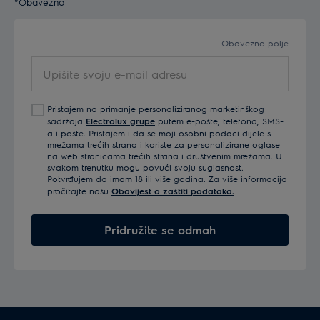
*Obavezno
Obavezno polje
Upišite
svoju
e-
Pristajem na primanje personaliziranog marketinškog
mail
sadržaja
Electrolux grupe
putem e-pošte, telefona, SMS-
adresu
a i pošte. Pristajem i da se moji osobni podaci dijele s
mrežama trećih strana i koriste za personalizirane oglase
na web stranicama trećih strana i društvenim mrežama. U
svakom trenutku mogu povući svoju suglasnost.
Potvrđujem da imam 18 ili više godina. Za više informacija
pročitajte našu
Obavijest o zaštiti podataka.
Pridružite se odmah