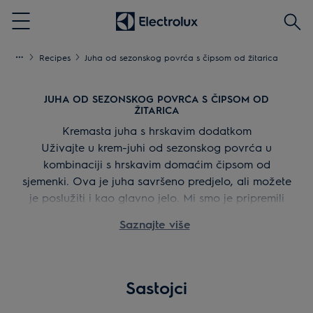
Traži
Menu
Recipes
Juha od sezonskog povrća s čipsom od žitarica
JUHA OD SEZONSKOG POVRĆA S ČIPSOM OD
ŽITARICA
Kremasta juha s hrskavim dodatkom
Uživajte u krem-juhi od sezonskog povrća u
kombinaciji s hrskavim domaćim čipsom od
sjemenki. Ova je juha savršeno predjelo, ali možete
je poslužiti i kao glavno jelo. Mi smo je pripremili
od pastrnjaka, ali vi ga možete zamijeniti nekim
Saznajte više
drugim sezonskim povrćem, poput čičoke.
Sastojci