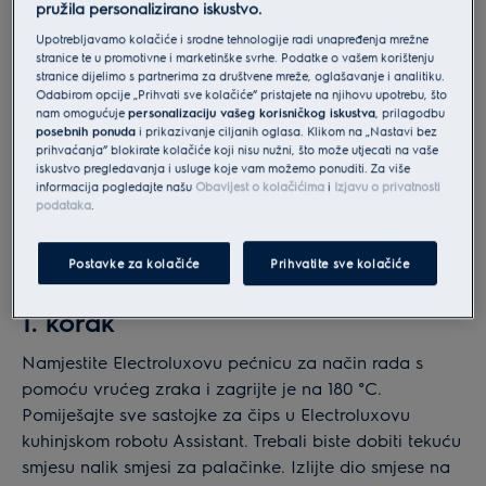
pružila personalizirano iskustvo.
Upotrebljavamo kolačiće i srodne tehnologije radi unapređenja mrežne
stranice te u promotivne i marketinške svrhe. Podatke o vašem korištenju
stranice dijelimo s partnerima za društvene mreže, oglašavanje i analitiku.
Odabirom opcije „Prihvati sve kolačiće” pristajete na njihovu upotrebu, što
nam omogućuje
personalizaciju vašeg korisničkog iskustva
, prilagodbu
posebnih ponuda
i prikazivanje ciljanih oglasa. Klikom na „Nastavi bez
prihvaćanja” blokirate kolačiće koji nisu nužni, što može utjecati na vaše
iskustvo pregledavanja i usluge koje vam možemo ponuditi. Za više
informacija pogledajte našu
Obavijest o kolačićima
i
Izjavu o privatnosti
podataka
.
Postavke za kolačiće
Prihvatite sve kolačiće
1. korak
Namjestite Electroluxovu pećnicu za način rada s
pomoću vrućeg zraka i zagrijte je na 180 °C.
Pomiješajte sve sastojke za čips u Electroluxovu
kuhinjskom robotu Assistant. Trebali biste dobiti tekuću
smjesu nalik smjesi za palačinke. Izlijte dio smjese na