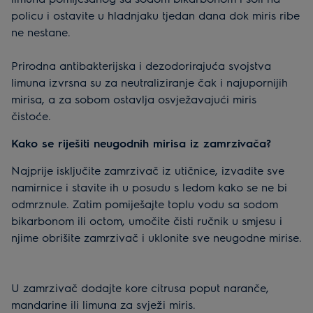
policu i ostavite u hladnjaku tjedan dana dok miris ribe
ne nestane.
Prirodna antibakterijska i dezodorirajuća svojstva
limuna izvrsna su za neutraliziranje čak i najupornijih
mirisa, a za sobom ostavlja osvježavajući miris
čistoće.
Kako se riješiti neugodnih mirisa iz zamrzivača?
Najprije isključite zamrzivač iz utičnice, izvadite sve
namirnice i stavite ih u posudu s ledom kako se ne bi
odmrznule. Zatim pomiješajte toplu vodu sa sodom
bikarbonom ili octom, umočite čisti ručnik u smjesu i
njime obrišite zamrzivač i uklonite sve neugodne mirise.
U zamrzivač dodajte kore citrusa poput naranče,
mandarine ili limuna za svježi miris.