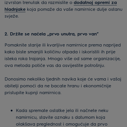
izvrstan trenutak da razmislite o
dodatnoj opremi za
hladnjake
koja pomaže da vaše namirnice dulje ostanu
svježe.
2. Držite se načela „prvo unutra, prvo van”
Pomaknite starije ili kvarljive namirnice prema naprijed
kako biste smanjili količinu otpada i iskoristili ih prije
isteka roka trajanja. Mnogo više od same organizacije,
ova metoda potiče vas da osvijestite potrošnju.
Donosimo nekoliko tjednih navika koje će vama i vašoj
obitelji pomoći da ne bacate hranu i ekonomičnije
pristupite kupnji namirnica.
Kada spremate ostatke jela ili načnete neku
namirnicu, stavite oznaku s datumom koja
olakšava preglednost i omogućuje da prvo