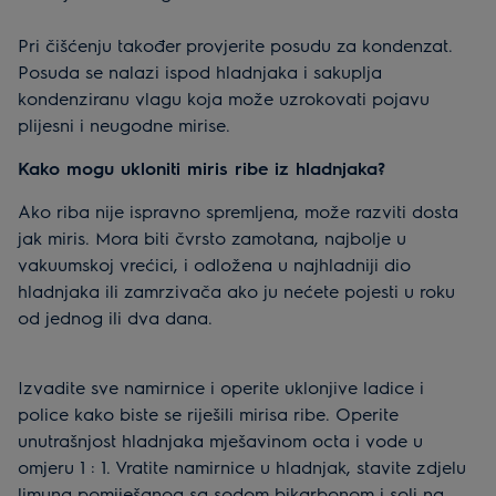
Pri čišćenju također provjerite posudu za kondenzat.
Posuda se nalazi ispod hladnjaka i sakuplja
kondenziranu vlagu koja može uzrokovati pojavu
plijesni i neugodne mirise.
Kako mogu ukloniti miris ribe iz hladnjaka?
Ako riba nije ispravno spremljena, može razviti dosta
jak miris. Mora biti čvrsto zamotana, najbolje u
vakuumskoj vrećici, i odložena u najhladniji dio
hladnjaka ili zamrzivača ako ju nećete pojesti u roku
od jednog ili dva dana.
Izvadite sve namirnice i operite uklonjive ladice i
police kako biste se riješili mirisa ribe. Operite
unutrašnjost hladnjaka mješavinom octa i vode u
omjeru 1 : 1. Vratite namirnice u hladnjak, stavite zdjelu
limuna pomiješanog sa sodom bikarbonom i soli na