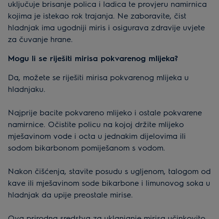
uključuje brisanje polica i ladica te provjeru namirnica
kojima je istekao rok trajanja. Ne zaboravite, čist
hladnjak ima ugodniji miris i osigurava zdravije uvjete
za čuvanje hrane.
Mogu li se riješiti mirisa pokvarenog mlijeka?
Da, možete se riješiti mirisa pokvarenog mlijeka u
hladnjaku.
Najprije bacite pokvareno mlijeko i ostale pokvarene
namirnice. Očistite policu na kojoj držite mlijeko
mješavinom vode i octa u jednakim dijelovima ili
sodom bikarbonom pomiješanom s vodom.
Nakon čišćenja, stavite posudu s ugljenom, talogom od
kave ili mješavinom sode bikarbone i limunovog soka u
hladnjak da upije preostale mirise.
Ova prirodna sredstva za uklanjanje mirisa učinkovito