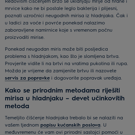
Redovitim čišćenjem brzo se uklanjaju mrlje od hrane i
mrvice kako ne bi postale leglo bakterija i plijesni,
poznati uzročnici neugodnih mirisa iz hladnjaka. Čak i
u ladici za voće i povrće ponekad nalazimo
zaboravljene namirnice koje s vremenom počnu
proizvoditi mirise.
Ponekad neugodan miris može biti posljedica
problema s hladnjakom, kao što je slomljena brtva.
Provjerite vidite li na brtvi na vratima pukotina ili rupa.
Možda je vrijeme da zamijenite brtvu ili nazovete
servis za popravke
i dogovorite popravak uređaja.
Kako se prirodnim metodama riješiti
mirisa u hladnjaku – devet učinkovitih
metoda
Temeljito čišćenje hladnjaka trebalo bi se nalaziti na
vašem tjednom
popisu kućanskih poslova
. U
međuvremenu će vam ovi prirodni sastojci pomoći u