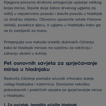
Njegova porozna struktura omogućuje upijanje velikog
broja mirisa. Stavite dvije šalice drvenog ugljena za
roštilj u nepokrivenu posudu i stavite posudu u hladnjak
uz stražnju stijenku. Obvezno upozorite ostale članove
obitelji, posebice djecu, o ugljenu u hladnjaku kako ga
ne bi zamijenili za hranu.
Primjenjujte ove metode između dubinskih čišćenja
kako bi hladnjak mirisao na svježinu za održiviju i
zdraviju okolini u kuhinji.
Pet osnovnih savjeta za sprječavanje
mirisa u hladnjaku
Redovito čišćenje pomaže očuvati vrhunsko stanje
vašeg hladnjaka i namirnica. Donosimo nekoliko
jednostavnih i praktičnih savjeta za sprječavanje mirisa
u hladnjaku.
1. Za početak, temeljito očistite hladnjak