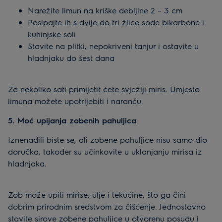
Narežite limun na kriške debljine 2 – 3 cm
Posipajte ih s dvije do tri žlice sode bikarbone i
kuhinjske soli
Stavite na plitki, nepokriveni tanjur i ostavite u
hladnjaku do šest dana
Za nekoliko sati primijetit ćete svježiji miris. Umjesto
limuna možete upotrijebiti i naranču.
5. Moć upijanja zobenih pahuljica
Iznenadili biste se, ali zobene pahuljice nisu samo dio
doručka, također su učinkovite u uklanjanju mirisa iz
hladnjaka.
Zob može upiti mirise, ulje i tekućine, što ga čini
dobrim prirodnim sredstvom za čišćenje. Jednostavno
stavite sirove zobene pahuljice u otvorenu posudu i