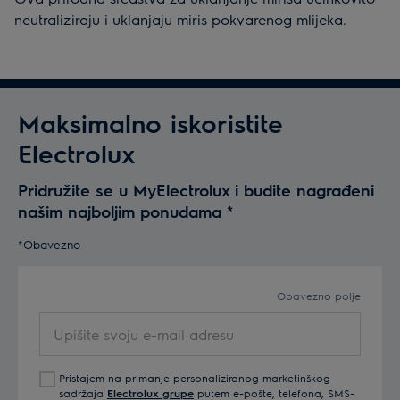
neutraliziraju i uklanjaju miris pokvarenog mlijeka.
Maksimalno iskoristite
Electrolux
Pridružite se u MyElectrolux i budite nagrađeni
našim najboljim ponudama
*
*Obavezno
Obavezno polje
Upišite
svoju
e-
Pristajem na primanje personaliziranog marketinškog
mail
sadržaja
Electrolux grupe
putem e-pošte, telefona, SMS-