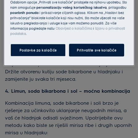
Odabirom opcije „Prihvati sve kolačiće” pristajete na njihovu upotrebu, što
u otvorenu posudu ili manju zdjelu i stavite u hladnjak.
nam omogućuje
personalizaciju vašeg korisničkog iskustva
, prilagodbu
Listići čaja upijaju i neutraliziraju mirise kako bi vaš
posebnih ponuda
i prikazivanje ciljanih oglasa. Klikom na „Nastavi bez
hladnjak mirisao na svježinu. Za dulju učinkovitost
prihvaćanja” blokirate kolačiće koji nisu nužni, što može utjecati na vaše
iskustvo pregledavanja i usluge koje vam možemo ponuditi. Za više
zamijenite vrećice čaja svakih nekoliko dana.
informacija pogledajte našu
Obavijest o kolačićima
i
Izjavu o privatnosti
podataka
.
3. Soda bikarbona, vrhunsko prirodno sredstvo za
čišćenje i uklanjanje mirisa
Postavke za kolačiće
Prihvatite sve kolačiće
Soda bikarbona može se upotrijebiti na tvrdokornim
mrljama i kao prirodno sredstvo za uklanjanje mirisa.
Držite otvorenu kutiju sode bikarbone u hladnjaku i
zamijenite ju svaka tri mjeseca.
4. Limun, soda bikarbona i sol – moćna kombinacija
Kombinacija limuna, sode bikarbone i soli brzo je
rješenje za učinkovito uklanjanje neugodnih mirisa, a
vaš će hladnjak odisati svježinom. Upotrijebite ovu
metodu kako biste se riješili mirisa ribe i drugih upornih
mirisa u hladnjaku: