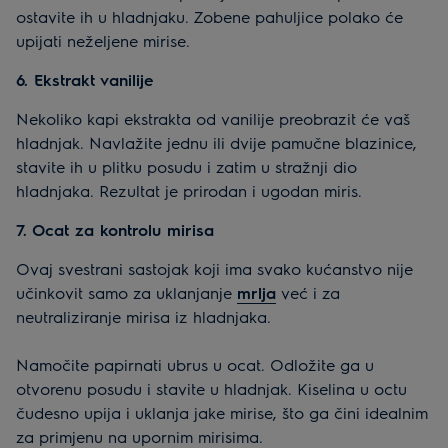
ostavite ih u hladnjaku. Zobene pahuljice polako će
upijati neželjene mirise.
6. Ekstrakt vanilije
Nekoliko kapi ekstrakta od vanilije preobrazit će vaš
hladnjak. Navlažite jednu ili dvije pamučne blazinice,
stavite ih u plitku posudu i zatim u stražnji dio
hladnjaka. Rezultat je prirodan i ugodan miris.
7. Ocat za kontrolu mirisa
Ovaj svestrani sastojak koji ima svako kućanstvo nije
učinkovit samo za uklanjanje
mrlja
već i za
neutraliziranje mirisa iz hladnjaka.
Namočite papirnati ubrus u ocat. Odložite ga u
otvorenu posudu i stavite u hladnjak. Kiselina u octu
čudesno upija i uklanja jake mirise, što ga čini idealnim
za primjenu na upornim mirisima.