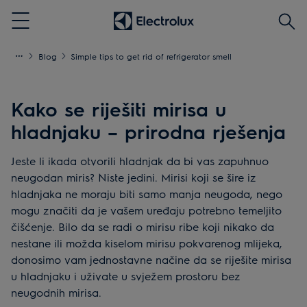
Traži
Menu
Blog
Simple tips to get rid of refrigerator smell
Kako se riješiti mirisa u
hladnjaku – prirodna rješenja
Jeste li ikada otvorili hladnjak da bi vas zapuhnuo
neugodan miris? Niste jedini. Mirisi koji se šire iz
hladnjaka ne moraju biti samo manja neugoda, nego
mogu značiti da je vašem uređaju potrebno temeljito
čišćenje. Bilo da se radi o mirisu ribe koji nikako da
nestane ili možda kiselom mirisu pokvarenog mlijeka,
donosimo vam jednostavne načine da se riješite mirisa
u hladnjaku i uživate u svježem prostoru bez
neugodnih mirisa.