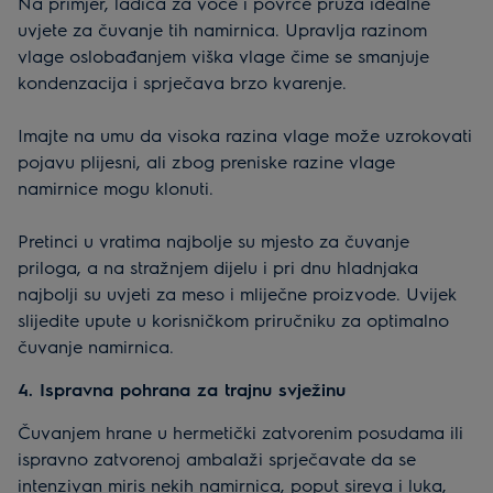
Na primjer, ladica za voće i povrće pruža idealne
uvjete za čuvanje tih namirnica. Upravlja razinom
vlage oslobađanjem viška vlage čime se smanjuje
kondenzacija i sprječava brzo kvarenje.
Imajte na umu da visoka razina vlage može uzrokovati
pojavu plijesni, ali zbog preniske razine vlage
namirnice mogu klonuti.
Pretinci u vratima najbolje su mjesto za čuvanje
priloga, a na stražnjem dijelu i pri dnu hladnjaka
najbolji su uvjeti za meso i mliječne proizvode. Uvijek
slijedite upute u korisničkom priručniku za optimalno
čuvanje namirnica.
4. Ispravna pohrana za trajnu svježinu
Čuvanjem hrane u hermetički zatvorenim posudama ili
ispravno zatvorenoj ambalaži sprječavate da se
intenzivan miris nekih namirnica, poput sireva i luka,