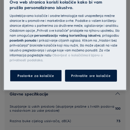
Ova web stranica koristi kolačiće kako bi vam
EB61C1OG
pružila personalizirano iskustvo.
Electrolux 600 usisavač s vrećicom
Upotrebljavamo kolačiće i srodne tehnologije radi unapređenja mrežne
Ocean Green
stranice te u promotivne i marketinške svrhe. Podatke o vašem korištenju
stranice dijelimo s partnerima za društvene mreže, oglašavanje i analitiku.
4.7 (321)
Odabirom opcije „Prihvati sve kolačiće” pristajete na njihovu upotrebu, što
nam omogućuje
personalizaciju vašeg korisničkog iskustva
, prilagodbu
posebnih ponuda
i prikazivanje ciljanih oglasa. Klikom na „Nastavi bez
prihvaćanja” blokirate kolačiće koji nisu nužni, što može utjecati na vaše
Sigurnosne upute i sigurnosna upozorenja prema EU
iskustvo pregledavanja i usluge koje vam možemo ponuditi. Za više
regulativi 2023/988 navedeni su u korisničkom priručniku. Za
informacija pogledajte našu
Obavijest o kolačićima
i
Izjavu o
sigurno korištenje proizvoda pročitajte cijeli korisnički
priručnik.
privatnosti podataka
.
Postavke za kolačiće
Prihvatite sve kolačiće
Glavne specifikacije
Skupljanje iz uskih prostora (skupljanje prašine s tvrdih podova
100
s nastavkom za uske prostore)
Razina buke cijelog usisivača, dB(A)
73