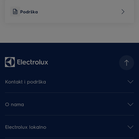
Podrška
Kontakt i podrška
Obratite nam se
Newsletter
O nama
Facebook
Instagram
Electrolux Group
YouTube
Karijera
Podrška
Electrolux lokalno
Financijske informacije
Moj Electrolux
Održivost
Priručnici proizvoda