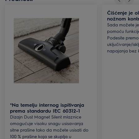
Čišćenje je 
nožnom kont
Sada možete jed
pomoću funkcije
Podesite premo
uključivanje/isk
napajanja bez k
*Na temelju internog ispitivanja
prema standardu IEC 60312-1
Dizajn Dust Magnet Silent mlaznice
omogućuje visoku snagu usisavanja
sitne prašine tako da možete usisati do
100 % prašine koja se skuplja u