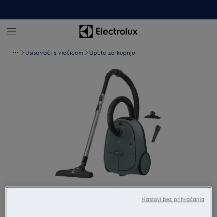
Usisavači s vrećicom
Upute za kupnju
Povećaj
Nastavi bez prihvaćanja