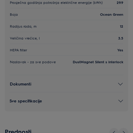
Prosječna godišnja potrošnja električne energije (kWh)
29.9
Boja
Ocean Green
Radijus rada, m
12
Veličina vrećice, l
3.5
HEPA filter
Yes
Nastavak - za sve podove
DustMagnet Silent s interlock
Dokumenti
Sve specifikacije
Prednosti