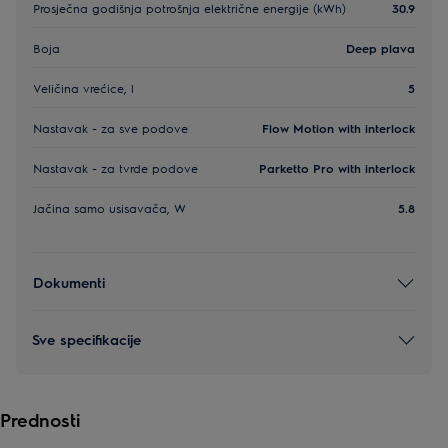
Prosječna godišnja potrošnja električne energije (kWh)
30.9
Boja
Deep plava
Veličina vrećice, l
5
Nastavak - za sve podove
Flow Motion with interlock
Nastavak - za tvrde podove
Parketto Pro with interlock
Jačina samo usisavača, W
5.8
Dokumenti
Sve specifikacije
Prednosti