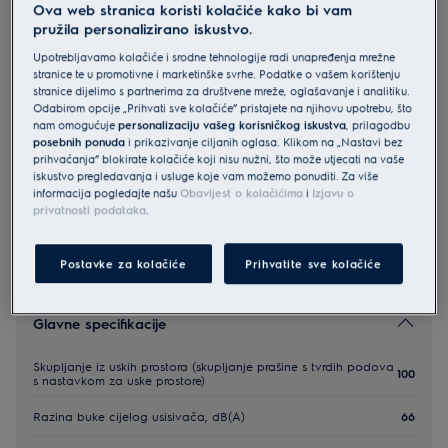
Ova web stranica koristi kolačiće kako bi vam
EUOC94DB
pružila personalizirano iskustvo.
Electrolux New UltraOne usisavač s
Upotrebljavamo kolačiće i srodne tehnologije radi unapređenja mrežne
vrećicom Blue
stranice te u promotivne i marketinške svrhe. Podatke o vašem korištenju
stranice dijelimo s partnerima za društvene mreže, oglašavanje i analitiku.
4.6 (346)
Odabirom opcije „Prihvati sve kolačiće” pristajete na njihovu upotrebu, što
nam omogućuje
personalizaciju vašeg korisničkog iskustva
, prilagodbu
posebnih ponuda
i prikazivanje ciljanih oglasa. Klikom na „Nastavi bez
prihvaćanja” blokirate kolačiće koji nisu nužni, što može utjecati na vaše
Sigurnosne upute i sigurnosna upozorenja prema EU
iskustvo pregledavanja i usluge koje vam možemo ponuditi. Za više
regulativi 2023/988 navedeni su u korisničkom priručniku. Za
informacija pogledajte našu
Obavijest o kolačićima
i
Izjavu o
sigurno korištenje proizvoda pročitajte cijeli korisnički
priručnik.
privatnosti podataka
.
Postavke za kolačiće
Prihvatite sve kolačiće
Glavne specifikacije
Skupljanje iz uskih prostora (skupljanje prašine s tvrdih podova
100
s nastavkom za uske prostore)
Razina buke cijelog usisivača, dB(A)
66