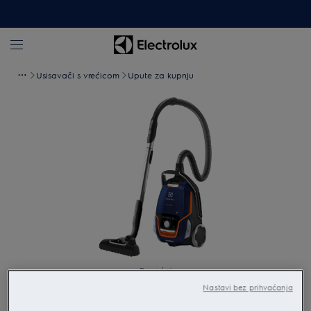
Usisavači s vrećicom
Upute za kupnju
Povećaj
Nastavi bez prihvaćanja