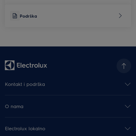
Podrška
Kontakt i podrška
Obratite nam se
Newsletter
O nama
Facebook
Instagram
Electrolux Group
YouTube
Karijera
Podrška
Electrolux lokalno
Financijske informacije
Moj Electrolux