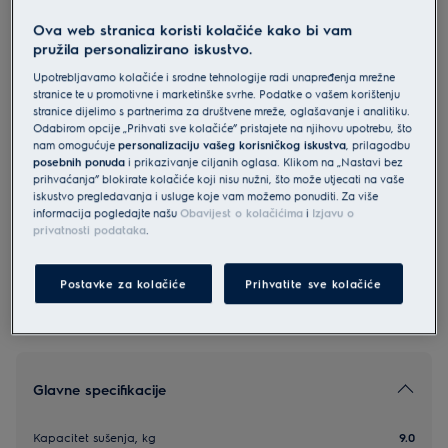
EW8D495MCE
Ova web stranica koristi kolačiće kako bi vam
Electrolux 800 UltraCare sušilica s
pružila personalizirano iskustvo.
toplinskom pumpom kapaciteta 9
Upotrebljavamo kolačiće i srodne tehnologije radi unapređenja mrežne
stranice te u promotivne i marketinške svrhe. Podatke o vašem korištenju
kg
stranice dijelimo s partnerima za društvene mreže, oglašavanje i analitiku.
0 (0)
Odabirom opcije „Prihvati sve kolačiće” pristajete na njihovu upotrebu, što
nam omogućuje
personalizaciju vašeg korisničkog iskustva
, prilagodbu
posebnih ponuda
i prikazivanje ciljanih oglasa. Klikom na „Nastavi bez
Informacijski list proizvoda
prihvaćanja” blokirate kolačiće koji nisu nužni, što može utjecati na vaše
iskustvo pregledavanja i usluge koje vam možemo ponuditi. Za više
informacija pogledajte našu
Obavijest o kolačićima
i
Izjavu o
privatnosti podataka
.
Sigurnosne upute i sigurnosna upozorenja prema EU
regulativi 2023/988 navedeni su u poglavljima 1 i 2
korisničkog priručnika. Za sigurno korištenje proizvoda
pročitajte cijeli korisnički priručnik.
Postavke za kolačiće
Prihvatite sve kolačiće
Glavne specifikacije
Kapacitet sušenja, kg
9.0