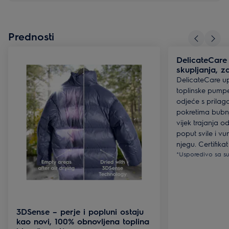
Prednosti
DelicateCare
skupljanja, 
DelicateCare up
toplinske pumpe 
odjeće s prila
pokretima bubnj
vijek trajanja o
poput svile i v
njegu. Certifik
*Usporedivo sa su
3DSense – perje i popluni ostaju
kao novi, 100% obnovljena toplina