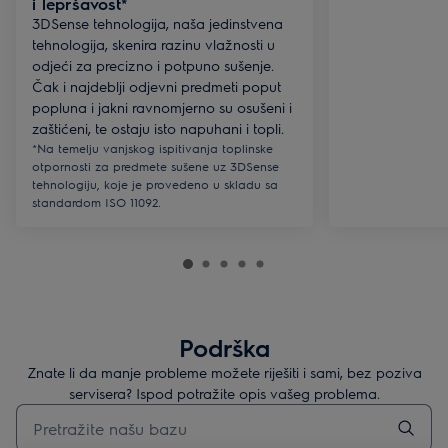
i lepršavost*
3DSense tehnologija, naša jedinstvena
tehnologija, skenira razinu vlažnosti u
odjeći za precizno i potpuno sušenje.
Čak i najdeblji odjevni predmeti poput
popluna i jakni ravnomjerno su osušeni i
zaštićeni, te ostaju isto napuhani i topli.
*Na temelju vanjskog ispitivanja toplinske
otpornosti za predmete sušene uz 3DSense
tehnologiju, koje je provedeno u skladu sa
standardom ISO 11092.
Podrška
Znate li da manje probleme možete riješiti i sami, bez poziva
servisera? Ispod potražite opis vašeg problema.
Upišite za pretraživanje članaka podrške