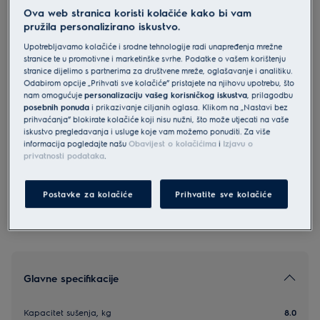
Ova web stranica koristi kolačiće kako bi vam
EW6D285DE
pružila personalizirano iskustvo.
Electrolux 600 GentleCare sušilica s
Upotrebljavamo kolačiće i srodne tehnologije radi unapređenja mrežne
toplinskom pumpom kapaciteta 8
stranice te u promotivne i marketinške svrhe. Podatke o vašem korištenju
kg
stranice dijelimo s partnerima za društvene mreže, oglašavanje i analitiku.
Odabirom opcije „Prihvati sve kolačiće” pristajete na njihovu upotrebu, što
0 (0)
nam omogućuje
personalizaciju vašeg korisničkog iskustva
, prilagodbu
posebnih ponuda
i prikazivanje ciljanih oglasa. Klikom na „Nastavi bez
prihvaćanja” blokirate kolačiće koji nisu nužni, što može utjecati na vaše
Informacijski list proizvoda
iskustvo pregledavanja i usluge koje vam možemo ponuditi. Za više
informacija pogledajte našu
Obavijest o kolačićima
i
Izjavu o
privatnosti podataka
.
Sigurnosne upute i sigurnosna upozorenja prema EU
regulativi 2023/988 navedeni su u poglavljima 1 i 2
korisničkog priručnika. Za sigurno korištenje proizvoda
Postavke za kolačiće
Prihvatite sve kolačiće
pročitajte cijeli korisnički priručnik.
Glavne specifikacije
Kapacitet sušenja, kg
8.0