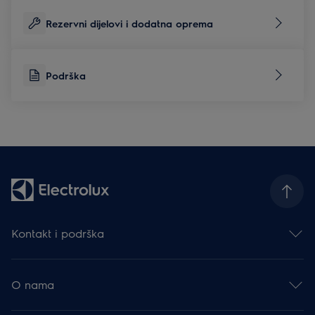
Rezervni dijelovi i dodatna oprema
Podrška
Kontakt i podrška
Obratite nam se
Newsletter
O nama
Facebook
Instagram