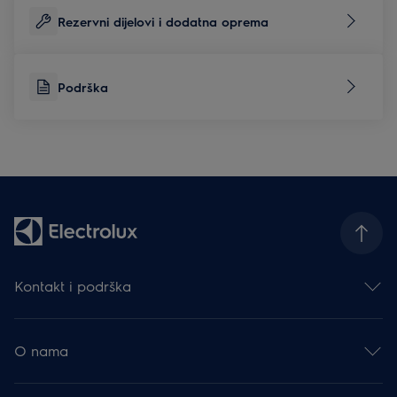
Rezervni dijelovi i dodatna oprema
Podrška
Kontakt i podrška
Obratite nam se
Newsletter
O nama
Facebook
Instagram
Electrolux Group