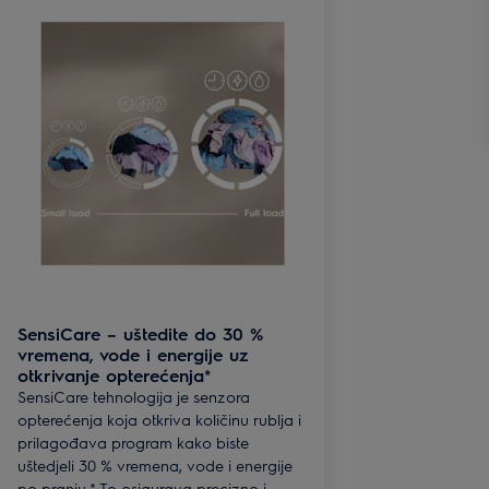
SensiCare – uštedite do 30 %
vremena, vode i energije uz
otkrivanje opterećenja*
SensiCare tehnologija je senzora
opterećenja koja otkriva količinu rublja i
prilagođava program kako biste
uštedjeli 30 % vremena, vode i energije
po pranju.* To osigurava precizno i