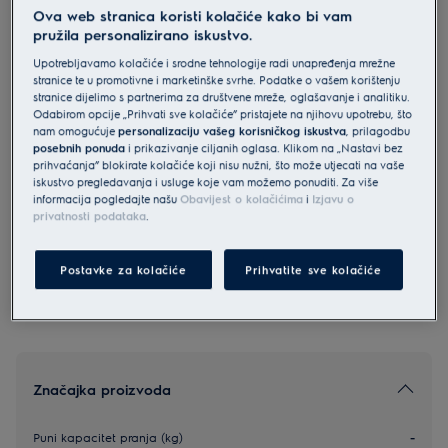
Ova web stranica koristi kolačiće kako bi vam
EW6F3494E
pružila personalizirano iskustvo.
Electrolux SensiCare 600 perilica
Upotrebljavamo kolačiće i srodne tehnologije radi unapređenja mrežne
rublja kapaciteta 9 kg i 1400
stranice te u promotivne i marketinške svrhe. Podatke o vašem korištenju
okretaja
stranice dijelimo s partnerima za društvene mreže, oglašavanje i analitiku.
Odabirom opcije „Prihvati sve kolačiće” pristajete na njihovu upotrebu, što
4.9 (111)
nam omogućuje
personalizaciju vašeg korisničkog iskustva
, prilagodbu
posebnih ponuda
i prikazivanje ciljanih oglasa. Klikom na „Nastavi bez
prihvaćanja” blokirate kolačiće koji nisu nužni, što može utjecati na vaše
Informacijski list proizvoda
iskustvo pregledavanja i usluge koje vam možemo ponuditi. Za više
informacija pogledajte našu
Obavijest o kolačićima
i
Izjavu o
privatnosti podataka
.
Sigurnosne upute i sigurnosna upozorenja prema EU
regulativi 2023/988 navedeni su u poglavljima 1 i 2
korisničkog priručnika. Za sigurno korištenje proizvoda
Postavke za kolačiće
Prihvatite sve kolačiće
pročitajte cijeli korisnički priručnik.
Značajka proizvoda
Puni kapacitet pranja (kg)
-