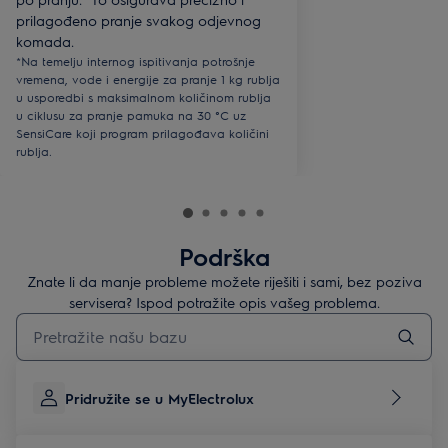
prilagođeno pranje svakog odjevnog
komada.
*Na temelju internog ispitivanja potrošnje
vremena, vode i energije za pranje 1 kg rublja
u usporedbi s maksimalnom količinom rublja
u ciklusu za pranje pamuka na 30 °C uz
SensiCare koji program prilagođava količini
rublja.
Podrška
Znate li da manje probleme možete riješiti i sami, bez poziva
servisera? Ispod potražite opis vašeg problema.
Upišite za pretraživanje članaka podrške
Pridružite se u MyElectrolux