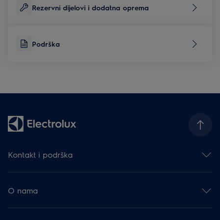
Rezervni dijelovi i dodatna oprema
Podrška
Kontakt i podrška
Obratite nam se
Newsletter
O nama
Facebook
Instagram
Electrolux Group
YouTube