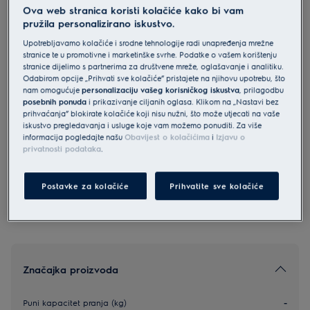
Ova web stranica koristi kolačiće kako bi vam
EW6F2491E
pružila personalizirano iskustvo.
Electrolux SensiCare 600 perilica
Upotrebljavamo kolačiće i srodne tehnologije radi unapređenja mrežne
rublja kapaciteta 9 kg i 1400
stranice te u promotivne i marketinške svrhe. Podatke o vašem korištenju
okretaja
stranice dijelimo s partnerima za društvene mreže, oglašavanje i analitiku.
Odabirom opcije „Prihvati sve kolačiće” pristajete na njihovu upotrebu, što
4.9 (45)
nam omogućuje
personalizaciju vašeg korisničkog iskustva
, prilagodbu
posebnih ponuda
i prikazivanje ciljanih oglasa. Klikom na „Nastavi bez
prihvaćanja” blokirate kolačiće koji nisu nužni, što može utjecati na vaše
Informacijski list proizvoda
iskustvo pregledavanja i usluge koje vam možemo ponuditi. Za više
informacija pogledajte našu
Obavijest o kolačićima
i
Izjavu o
privatnosti podataka
.
Sigurnosne upute i sigurnosna upozorenja prema EU
regulativi 2023/988 navedeni su u poglavljima 1 i 2
korisničkog priručnika. Za sigurno korištenje proizvoda
Postavke za kolačiće
Prihvatite sve kolačiće
pročitajte cijeli korisnički priručnik.
Značajka proizvoda
Puni kapacitet pranja (kg)
-