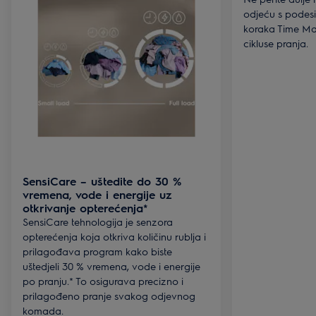
odjeću s podes
koraka Time Man
cikluse pranja.
SensiCare – uštedite do 30 %
vremena, vode i energije uz
otkrivanje opterećenja*
SensiCare tehnologija je senzora
opterećenja koja otkriva količinu rublja i
prilagođava program kako biste
uštedjeli 30 % vremena, vode i energije
po pranju.* To osigurava precizno i
prilagođeno pranje svakog odjevnog
komada.