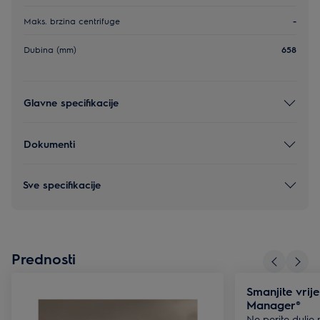
Maks. brzina centrifuge
-
Dubina (mm)
658
Glavne specifikacije
Dokumenti
Sve specifikacije
Prednosti
Smanjite vrij
Manager®
Ne perite dulje 