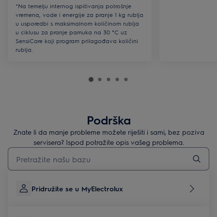
*Na temelju internog ispitivanja potrošnje
vremena, vode i energije za pranje 1 kg rublja
u usporedbi s maksimalnom količinom rublja
u ciklusu za pranje pamuka na 30 °C uz
SensiCare koji program prilagođava količini
rublja.
Podrška
Znate li da manje probleme možete riješiti i sami, bez poziva
servisera? Ispod potražite opis vašeg problema.
Upišite za pretraživanje članaka podrške
Pridružite se u MyElectrolux