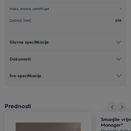
Maks. brzina centrifuge
-
Dubina (mm)
658
Glavne specifikacije
Dokumenti
Sve specifikacije
Prednosti
Smanjite vrij
Manager®
Ne perite dulje 