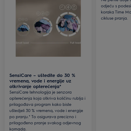
odjeću s podes
koraka Time Man
cikluse pranja.
SensiCare – uštedite do 30 %
vremena, vode i energije uz
otkrivanje opterećenja*
SensiCare tehnologija je senzora
opterećenja koja otkriva količinu rublja i
prilagođava program kako biste
uštedjeli 30 % vremena, vode i energije
po pranju.* To osigurava precizno i
prilagođeno pranje svakog odjevnog
komada.