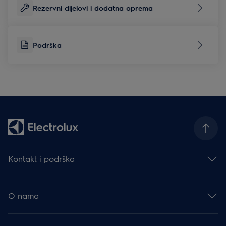
Rezervni dijelovi i dodatna oprema
Podrška
Kontakt i podrška
Obratite nam se
Newsletter
O nama
Facebook
Instagram
Electrolux Group
YouTube