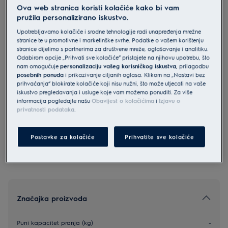
Ova web stranica koristi kolačiće kako bi vam
EW6F1492E
pružila personalizirano iskustvo.
Electrolux SensiCare 600 perilica
Upotrebljavamo kolačiće i srodne tehnologije radi unapređenja mrežne
rublja kapaciteta 9 kg i 1400
stranice te u promotivne i marketinške svrhe. Podatke o vašem korištenju
okretaja
stranice dijelimo s partnerima za društvene mreže, oglašavanje i analitiku.
Odabirom opcije „Prihvati sve kolačiće” pristajete na njihovu upotrebu, što
4.9 (78)
nam omogućuje
personalizaciju vašeg korisničkog iskustva
, prilagodbu
posebnih ponuda
i prikazivanje ciljanih oglasa. Klikom na „Nastavi bez
prihvaćanja” blokirate kolačiće koji nisu nužni, što može utjecati na vaše
Informacijski list proizvoda
iskustvo pregledavanja i usluge koje vam možemo ponuditi. Za više
informacija pogledajte našu
Obavijest o kolačićima
i
Izjavu o
privatnosti podataka
.
Sigurnosne upute i sigurnosna upozorenja prema EU
regulativi 2023/988 navedeni su u poglavljima 1 i 2
korisničkog priručnika. Za sigurno korištenje proizvoda
Postavke za kolačiće
Prihvatite sve kolačiće
pročitajte cijeli korisnički priručnik.
Značajka proizvoda
Puni kapacitet pranja (kg)
-