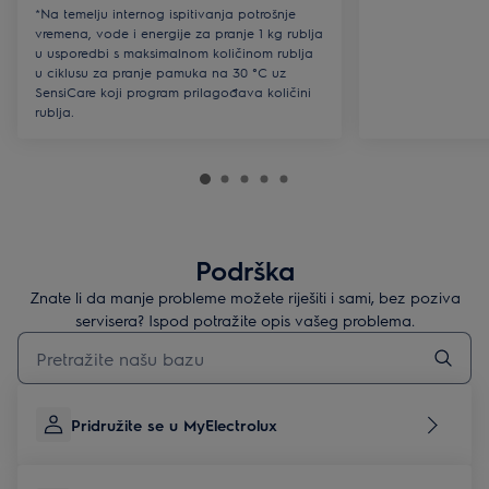
*Na temelju internog ispitivanja potrošnje
vremena, vode i energije za pranje 1 kg rublja
u usporedbi s maksimalnom količinom rublja
u ciklusu za pranje pamuka na 30 °C uz
SensiCare koji program prilagođava količini
rublja.
Podrška
Znate li da manje probleme možete riješiti i sami, bez poziva
servisera? Ispod potražite opis vašeg problema.
Upišite za pretraživanje članaka podrške
Pridružite se u MyElectrolux