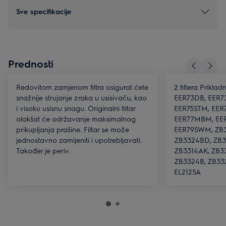
Sve specifikacije
Prednosti
Redovitom zamjenom filtra osigurat ćete
2 filtera Prikl
snažnije strujanje zraka u usisivaču, kao
EER73DB, EER7
i visoku usisnu snagu. Originalni filtar
EER75STM, EER
olakšat će održavanje maksimalnog
EER77MBM, EER
prikupljanja prašine. Filtar se može
EER79SWM, ZB33
jednostavno zamijeniti i upotrebljavati.
ZB3324BD, ZB3
Također je periv.
ZB3314AK, ZB3
ZB3324B, ZB332
EL2125A