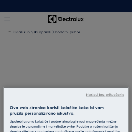
Mali kuhinjski aparati
Dodatni pribor
Nastavi bez prihvaćanja
Ova web stranica koristi kolačiće kako bi vam
pružila personalizirano iskustvo.
Povećaj
Upotrebljavamo kolačiće i srodne tehnologije radi unapređenja mrežne
stranice te u promotivne i marketinške svrhe. Podatke o vašem korištenju
stranice dijelimo s partnerima za društvene mreže, oglašavanje i analitiku.