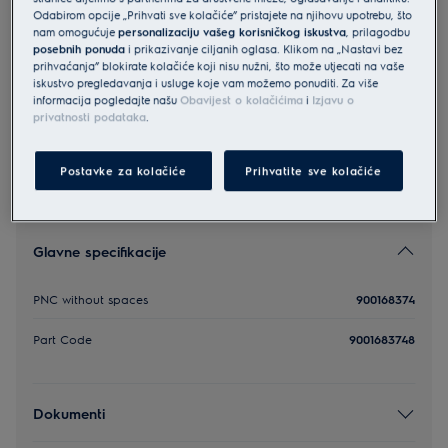
Odabirom opcije „Prihvati sve kolačiće” pristajete na njihovu upotrebu, što
EF150
nam omogućuje
personalizaciju vašeg korisničkog iskustva
, prilagodbu
Filter za usisavač
posebnih ponuda
i prikazivanje ciljanih oglasa. Klikom na „Nastavi bez
prihvaćanja” blokirate kolačiće koji nisu nužni, što može utjecati na vaše
iskustvo pregledavanja i usluge koje vam možemo ponuditi. Za više
5 (1)
informacija pogledajte našu
Obavijest o kolačićima
i
Izjavu o
privatnosti podataka
.
Postavke za kolačiće
Prihvatite sve kolačiće
Glavne specifikacije
PNC without spaces
900168374
Part Code
9001683748
Dokumenti