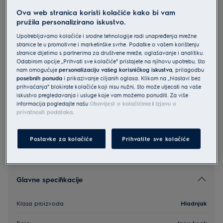
LRS3DE39U
Ova web stranica koristi kolačiće kako bi vam
Electrolux 600 hladnjak visine 186
pružila personalizirano iskustvo.
cm
Upotrebljavamo kolačiće i srodne tehnologije radi unapređenja mrežne
stranice te u promotivne i marketinške svrhe. Podatke o vašem korištenju
4.6 (26)
stranice dijelimo s partnerima za društvene mreže, oglašavanje i analitiku.
Odabirom opcije „Prihvati sve kolačiće” pristajete na njihovu upotrebu, što
Informacijski list proizvoda
nam omogućuje
personalizaciju vašeg korisničkog iskustva
, prilagodbu
posebnih ponuda
i prikazivanje ciljanih oglasa. Klikom na „Nastavi bez
prihvaćanja” blokirate kolačiće koji nisu nužni, što može utjecati na vaše
iskustvo pregledavanja i usluge koje vam možemo ponuditi. Za više
Sigurnosne upute i sigurnosna upozorenja prema EU
informacija pogledajte našu
Obavijest o kolačićima
i
Izjavu o
regulativi 2023/988 navedeni su u poglavljima 1 i 2
privatnosti podataka
.
korisničkog priručnika. Za sigurno korištenje proizvoda
pročitajte cijeli korisnički priručnik.
Postavke za kolačiće
Prihvatite sve kolačiće
Glavne specifikacije
Klasa proizvoda
Hladnjak
Boja
Inox Look