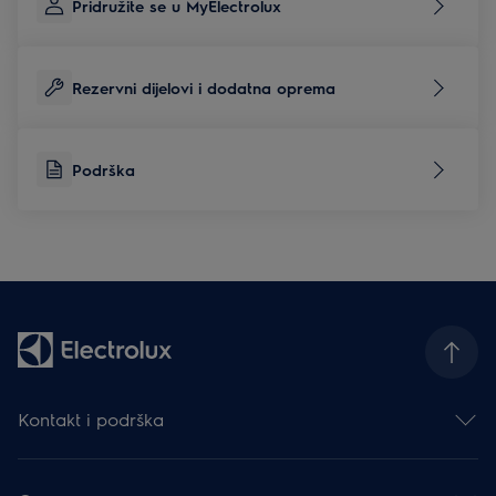
Pridružite se u MyElectrolux
Rezervni dijelovi i dodatna oprema
Podrška
Kontakt i podrška
Obratite nam se
Newsletter