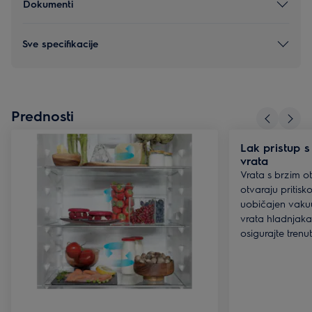
Dokumenti
Sve specifikacije
Prednosti
Lak pristup 
vrata
Vrata s brzim 
otvaraju pritisk
uobičajen vaku
vrata hladnjaka.
osigurajte trenut