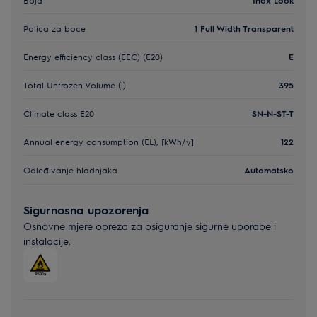
Polica za boce
1 Full Width Transparent
Energy efficiency class (EEC) (E20)
E
Total Unfrozen Volume (l)
395
Climate class E20
SN-N-ST-T
Annual energy consumption (EL), [kWh/y]
122
Odleđivanje hladnjaka
Automatsko
Sigurnosna upozorenja
Osnovne mjere opreza za osiguranje sigurne uporabe i
instalacije.