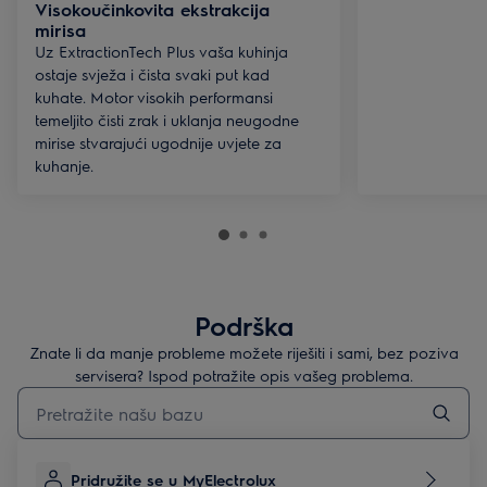
Visokoučinkovita ekstrakcija
mirisa
Uz ExtractionTech Plus vaša kuhinja
ostaje svježa i čista svaki put kad
kuhate. Motor visokih performansi
temeljito čisti zrak i uklanja neugodne
mirise stvarajući ugodnije uvjete za
kuhanje.
Podrška
Znate li da manje probleme možete riješiti i sami, bez poziva
servisera? Ispod potražite opis vašeg problema.
Upišite za pretraživanje članaka podrške
Pridružite se u MyElectrolux