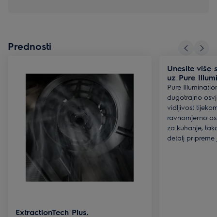
Prednosti
Unesite više 
uz Pure Illum
Pure Illuminati
dugotrajno osvj
vidljivost tijek
ravnomjerno osv
za kuhanje, tako
detalj pripreme 
ExtractionTech Plus.