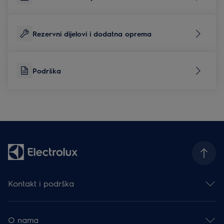
Rezervni dijelovi i dodatna oprema
Podrška
Kontakt i podrška
Obratite nam se
Newsletter
O nama