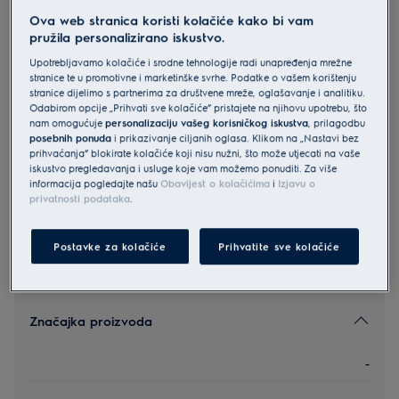
LFV326K
Ova web stranica koristi kolačiće kako bi vam
Electrolux 600 kuhinjska napa širine
pružila personalizirano iskustvo.
60 cm
Upotrebljavamo kolačiće i srodne tehnologije radi unapređenja mrežne
stranice te u promotivne i marketinške svrhe. Podatke o vašem korištenju
5 (3)
stranice dijelimo s partnerima za društvene mreže, oglašavanje i analitiku.
Odabirom opcije „Prihvati sve kolačiće” pristajete na njihovu upotrebu, što
Informacijski list proizvoda
nam omogućuje
personalizaciju vašeg korisničkog iskustva
, prilagodbu
posebnih ponuda
i prikazivanje ciljanih oglasa. Klikom na „Nastavi bez
prihvaćanja” blokirate kolačiće koji nisu nužni, što može utjecati na vaše
iskustvo pregledavanja i usluge koje vam možemo ponuditi. Za više
Sigurnosne upute i sigurnosna upozorenja prema EU
informacija pogledajte našu
Obavijest o kolačićima
i
Izjavu o
regulativi 2023/988 navedeni su u poglavljima 1 i 2
privatnosti podataka
.
korisničkog priručnika. Za sigurno korištenje proizvoda
pročitajte cijeli korisnički priručnik.
Postavke za kolačiće
Prihvatite sve kolačiće
Značajka proizvoda
-
-