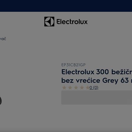
avač
EP31CB21GP
Electrolux 300 bežičn
bez vrećice Grey 63 
0 (0)