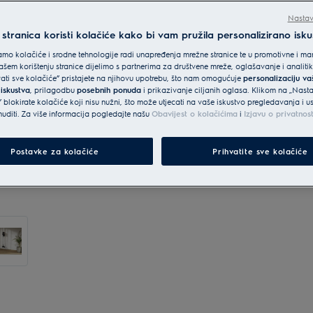
Nastav
tranica koristi kolačiće kako bi vam pružila personalizirano isku
mo kolačiće i srodne tehnologije radi unapređenja mrežne stranice te u promotivne i mar
šem korištenju stranice dijelimo s partnerima za društvene mreže, oglašavanje i analit
vati sve kolačiće” pristajete na njihovu upotrebu, što nam omogućuje
personalizaciju v
 iskustva
, prilagodbu
posebnih ponuda
i prikazivanje ciljanih oglasa. Klikom na „Nast
 blokirate kolačiće koji nisu nužni, što može utjecati na vaše iskustvo pregledavanja i 
diti. Za više informacija pogledajte našu
Obavijest o kolačićima
i
Izjavu o privatnos
Postavke za kolačiće
Prihvatite sve kolačiće