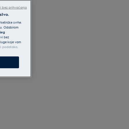
i bez prihvaćanja
stvo.
ketinške svrhe.
iku. Odabirom
ašeg
avi bez
usluge koje vam
ti podataka
.