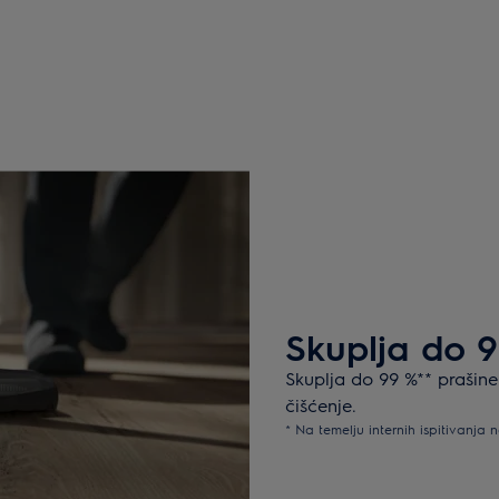
Skuplja do 
Skuplja do 99 %** prašine
čišćenje.
* Na temelju internih ispitivanj