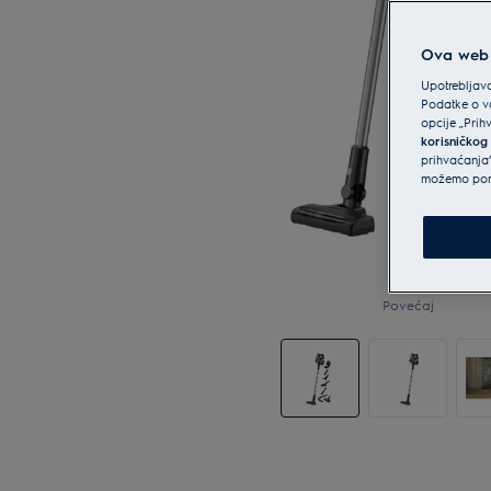
Ova web s
Upotrebljava
Podatke o va
opcije „Prih
korisničkog
prihvaćanja”
možemo ponu
Povećaj