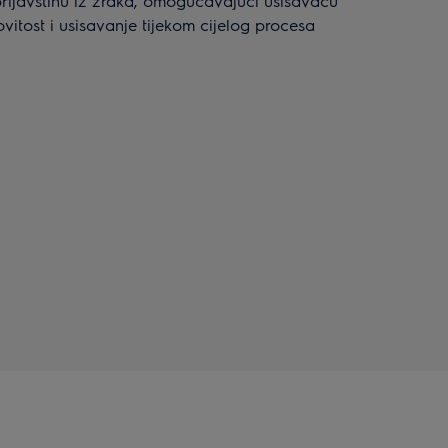
prljavštinu iz zraka, omogućavajući usisavaču
vitost i usisavanje tijekom cijelog procesa