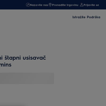
Nazovite nas
Pronađite trgovinu
Prijavite se
Istražite
Podrška
i štapni usisavač
mins