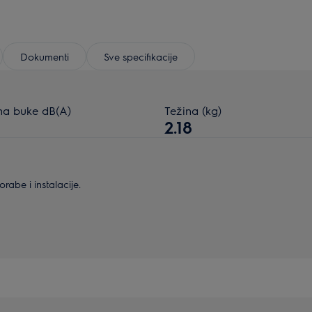
Dokumenti
Sve specifikacije
na buke dB(A)
Težina (kg)
2.18
abe i instalacije.