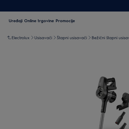
Uređaji
Online trgovine
Promocije
Electrolux
Usisavači
Štapni usisavači
Bežični štapni usis