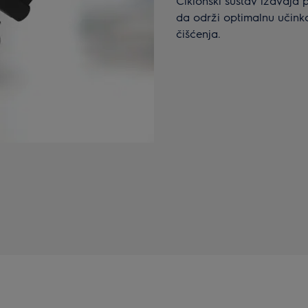
Ciklonski sustav izdvaja 
da održi optimalnu učinko
čišćenja.​