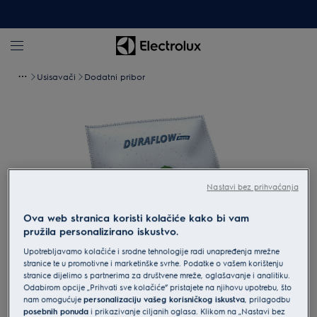
Usisavači
Dodatni pribor
Nastavi bez prihvaćanja
Ova web stranica koristi kolačiće kako bi vam
pružila personalizirano iskustvo.
Upotrebljavamo kolačiće i srodne tehnologije radi unapređenja mrežne
stranice te u promotivne i marketinške svrhe. Podatke o vašem korištenju
Povećaj
stranice dijelimo s partnerima za društvene mreže, oglašavanje i analitiku.
Odabirom opcije „Prihvati sve kolačiće” pristajete na njihovu upotrebu, što
nam omogućuje
personalizaciju vašeg korisničkog iskustva
, prilagodbu
posebnih ponuda
i prikazivanje ciljanih oglasa. Klikom na „Nastavi bez