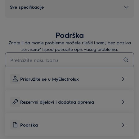
Sve specifikacije
Podrška
Znate li da manje probleme možete riješiti i sami, bez poziva
servisera? Ispod potražite opis vašeg problema.
Upišite za pretraživanje članaka podrške
Pridružite se u MyElectrolux
Rezervni dijelovi i dodatna oprema
Podrška