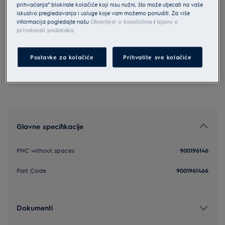
prihvaćanja” blokirate kolačiće koji nisu nužni, što može utjecati na vaše
2000
iskustvo pregledavanja i usluge koje vam možemo ponuditi. Za više
2000
informacija pogledajte našu
Obavijest o kolačićima
i
Izjavu o
privatnosti podataka
.
0 (0)
Postavke za kolačiće
Prihvatite sve kolačiće
Glavne specifikacije
PNC without spaces
900196146
Part Code
9001961466
Dokumenti