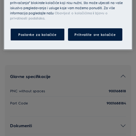
prihvaćanja” blokirate kolačiće koji nisu nužni, što može utjecati na vaše
1800
iskustvo pregledavanja i usluge koje vam možemo ponuditi. Za više
1800
informacija pogledajte našu
Obavijest o kolačićima
i
Izjavu o
privatnosti podataka
.
0 (0)
Postavke za kolačiće
Prihvatite sve kolačiće
Glavne specifikacije
PNC without spaces
900168818
Part Code
9001688184
Dokumenti