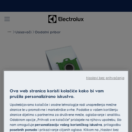
Usisavači
Dodatni pribor
Nastavi bez prihvaćanja
Ova web stranica koristi kolačiće kako bi vam
pružila personalizirano iskustvo.
Upotrebljavamo kolačiće i srodne tehnologije radi unapređenja mrežne
stranice te u promotivne i marketinške svrhe. Podatke o vašem korištenju
Povećaj
stranice dijelimo s partnerima za društvene mreže, oglašavanje i analitiku.
Odabirom opcije „Prihvati sve kolačiće” pristajete na njihovu upotrebu, što
nam omogućuje
personalizaciju vašeg korisničkog iskustva
, prilagodbu
posebnih ponuda
i prikazivanje ciljanih oglasa. Klikom na „Nastavi bez