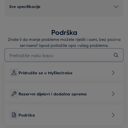
Sve specifikacije
Podrška
Znate li da manje probleme možete riješiti i sami, bez poziva
servisera? Ispod potražite opis vašeg problema.
Upišite za pretraživanje članaka podrške
Pridružite se u MyElectrolux
Rezervni dijelovi i dodatna oprema
Podrška