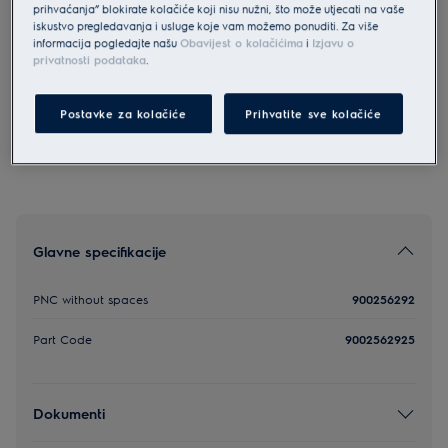
prihvaćanja” blokirate kolačiće koji nisu nužni, što može utjecati na vaše
FL180
iskustvo pregledavanja i usluge koje vam možemo ponuditi. Za više
FL180
informacija pogledajte našu
Obavijest o kolačićima
i
Izjavu o
privatnosti podataka
.
0 (0)
Postavke za kolačiće
Prihvatite sve kolačiće
Glavne specifikacije
PNC without spaces
900256292
Part Code
9002562925
Dokumenti