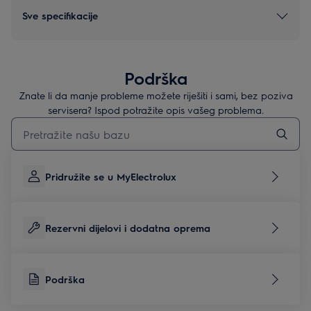
Sve specifikacije
Podrška
Znate li da manje probleme možete riješiti i sami, bez poziva
servisera? Ispod potražite opis vašeg problema.
Upišite za pretraživanje članaka podrške
Pridružite se u MyElectrolux
Rezervni dijelovi i dodatna oprema
Podrška