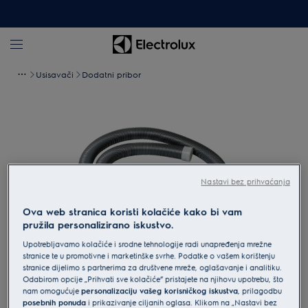
Usisavači
Dodatni pribor
Nastavi bez prihvaćanja
Ova web stranica koristi kolačiće kako bi vam
pružila personalizirano iskustvo.
Upotrebljavamo kolačiće i srodne tehnologije radi unapređenja mrežne
stranice te u promotivne i marketinške svrhe. Podatke o vašem korištenju
Povećaj
stranice dijelimo s partnerima za društvene mreže, oglašavanje i analitiku.
Odabirom opcije „Prihvati sve kolačiće” pristajete na njihovu upotrebu, što
nam omogućuje
personalizaciju vašeg korisničkog iskustva
, prilagodbu
posebnih ponuda
i prikazivanje ciljanih oglasa. Klikom na „Nastavi bez