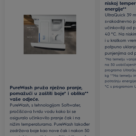
niskoj temper
energije**
UltraQuick 39 
svakodnevno pr
učinkovitiji o
40 °C. Na nisk
i u kratkom vre
potpuno uklanja
punjenjima od p
*Na temelju vanjs
na 50 uobičajenih
programa UltraQu
kg **Na temelju i
potrošnju energi
°C s programom U
PureWash pruža nježno pranje,
pomažući u zaštiti boje* i oblika**
vaše odjeće.
PureWash, s tehnologijom Softwater,
pročišćava tvrdu vodu kako bi se
osiguralo učinkovito pranje čak i na
nižim temperaturama. PureWash također
zadržava boje kao nove čak i nakon 50