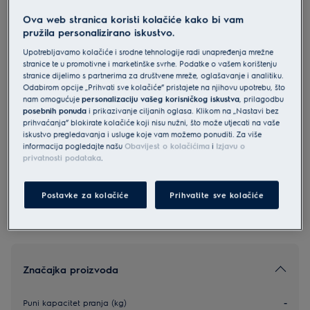
EW9F7417WCE
Ova web stranica koristi kolačiće kako bi vam
Electrolux PerfectCare 900 perilica
pružila personalizirano iskustvo.
rublja kapaciteta 10 kg i 1400
Upotrebljavamo kolačiće i srodne tehnologije radi unapređenja mrežne
stranice te u promotivne i marketinške svrhe. Podatke o vašem korištenju
okretaja
stranice dijelimo s partnerima za društvene mreže, oglašavanje i analitiku.
Odabirom opcije „Prihvati sve kolačiće” pristajete na njihovu upotrebu, što
5 (4)
nam omogućuje
personalizaciju vašeg korisničkog iskustva
, prilagodbu
posebnih ponuda
i prikazivanje ciljanih oglasa. Klikom na „Nastavi bez
Informacijski list proizvoda
prihvaćanja” blokirate kolačiće koji nisu nužni, što može utjecati na vaše
iskustvo pregledavanja i usluge koje vam možemo ponuditi. Za više
informacija pogledajte našu
Obavijest o kolačićima
i
Izjavu o
privatnosti podataka
.
Sigurnosne upute i sigurnosna upozorenja prema EU
regulativi 2023/988 navedeni su u poglavljima 1 i 2
korisničkog priručnika. Za sigurno korištenje proizvoda
pročitajte cijeli korisnički priručnik.
Postavke za kolačiće
Prihvatite sve kolačiće
Značajka proizvoda
Puni kapacitet pranja (kg)
-