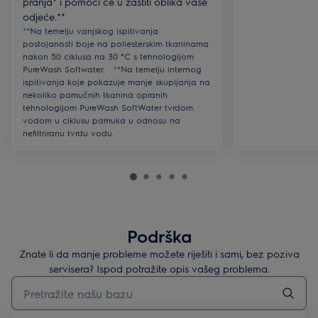
pranja* i pomoći će u zaštiti oblika vaše
odjeće.**
**Na temelju vanjskog ispitivanja
postojanosti boje na poliesterskim tkaninama
nakon 50 ciklusa na 30 °C s tehnologijom
PureWash Softwater. **Na temelju internog
ispitivanja koje pokazuje manje skupljanja na
nekoliko pamučnih tkanina opranih
tehnologijom PureWash SoftWater tvrdom
vodom u ciklusu pamuka u odnosu na
nefiltriranu tvrdu vodu.
Podrška
Znate li da manje probleme možete riješiti i sami, bez poziva
servisera? Ispod potražite opis vašeg problema.
Upišite za pretraživanje članaka podrške