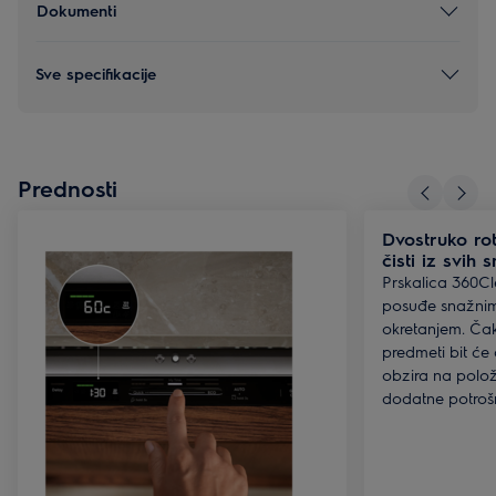
Dokumenti
Sve specifikacije
Prednosti
Dvostruko rot
čisti iz svih 
Prskalica 360Cle
posuđe snažnim
okretanjem. Čak 
predmeti bit će
obzira na položa
dodatne potrošnj