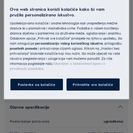
E62LC200S
Ova web stranica koristi kolačiće kako bi vam
Electrolux 600 perilica posuđa
pružila personalizirano iskustvo.
(integrirana) s AirDry tehnologijom
Upotrebljavamo kolačiće i srodne tehnologije radi unapređenja mrežne
stranice te u promotivne i marketinške svrhe. Podatke o vašem korištenju
3 (1)
stranice dijelimo s partnerima za društvene mreže, oglašavanje i analitiku.
Odabirom opcije „Prihvati sve kolačiće” pristajete na njihovu upotrebu, što
Informacijski list proizvoda
nam omogućuje
personalizaciju vašeg korisničkog iskustva
, prilagodbu
posebnih ponuda
i prikazivanje ciljanih oglasa. Klikom na „Nastavi bez
prihvaćanja” blokirate kolačiće koji nisu nužni, što može utjecati na vaše
iskustvo pregledavanja i usluge koje vam možemo ponuditi. Za više
Sigurnosne upute i sigurnosna upozorenja prema EU
informacija pogledajte našu
Obavijest o kolačićima
i
Izjavu o
regulativi 2023/988 navedeni su u poglavljima 1 i 2
korisničkog priručnika. Za sigurno korištenje proizvoda
privatnosti podataka
.
pročitajte cijeli korisnički priručnik.
Postavke za kolačiće
Prihvatite sve kolačiće
Glavne specifikacije
Postavljanje proizvoda
ugradbena
Način ugradnje
potpuno integrirana