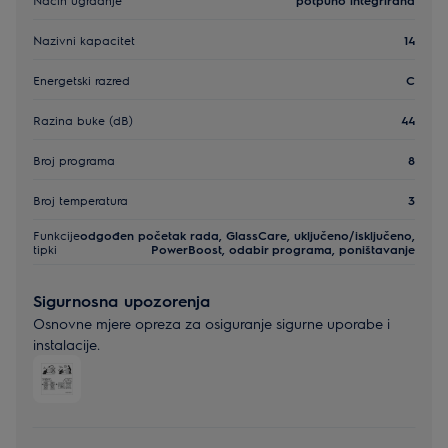
Nazivni kapacitet
14
Energetski razred
C
Razina buke (dB)
44
Broj programa
8
Broj temperatura
3
Funkcije
odgođen početak rada, GlassCare, uključeno/isključeno,
tipki
PowerBoost, odabir programa, poništavanje
Sigurnosna upozorenja
Osnovne mjere opreza za osiguranje sigurne uporabe i
instalacije.