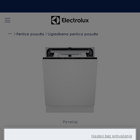
Perilice posuđa
Ugradbena perilica posuđa
Povećaj
Nastavi bez prihvaćanja