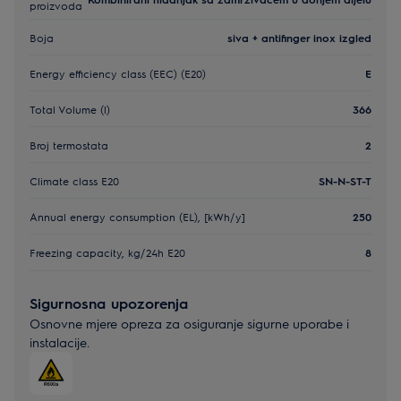
proizvoda
Boja
siva + antifinger inox izgled
Energy efficiency class (EEC) (E20)
E
Total Volume (l)
366
Broj termostata
2
Climate class E20
SN-N-ST-T
Annual energy consumption (EL), [kWh/y]
250
Freezing capacity, kg/24h E20
8
Sigurnosna upozorenja
Osnovne mjere opreza za osiguranje sigurne uporabe i
instalacije.