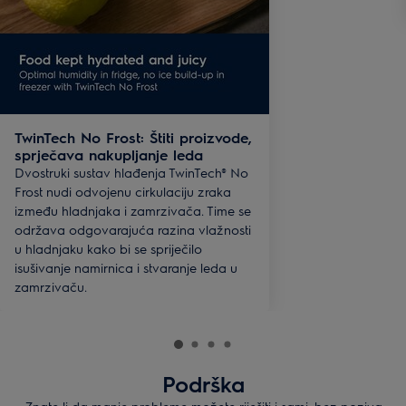
TwinTech No Frost: Štiti proizvode,
sprječava nakupljanje leda
Dvostruki sustav hlađenja TwinTech® No
Frost nudi odvojenu cirkulaciju zraka
između hladnjaka i zamrzivača. Time se
održava odgovarajuća razina vlažnosti
u hladnjaku kako bi se spriječilo
isušivanje namirnica i stvaranje leda u
zamrzivaču.
Podrška
Znate li da manje probleme možete riješiti i sami, bez poziva