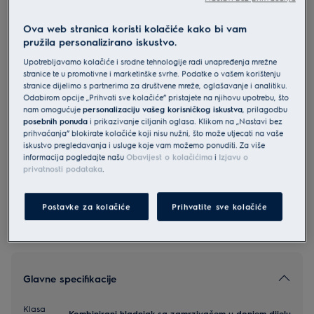
LNT5ME36U1
Ova web stranica koristi kolačiće kako bi vam
Electrolux 600 TwinTech® No Frost
pružila personalizirano iskustvo.
kombinirani hladnjak - zamrzivač
Upotrebljavamo kolačiće i srodne tehnologije radi unapređenja mrežne
201 cm
stranice te u promotivne i marketinške svrhe. Podatke o vašem korištenju
stranice dijelimo s partnerima za društvene mreže, oglašavanje i analitiku.
4.8 (47)
Odabirom opcije „Prihvati sve kolačiće” pristajete na njihovu upotrebu, što
nam omogućuje
personalizaciju vašeg korisničkog iskustva
, prilagodbu
posebnih ponuda
i prikazivanje ciljanih oglasa. Klikom na „Nastavi bez
Informacijski list proizvoda
prihvaćanja” blokirate kolačiće koji nisu nužni, što može utjecati na vaše
iskustvo pregledavanja i usluge koje vam možemo ponuditi. Za više
informacija pogledajte našu
Obavijest o kolačićima
i
Izjavu o
Sigurnosne upute i sigurnosna upozorenja prema EU
privatnosti podataka
.
regulativi 2023/988 navedeni su u poglavljima 1 i 2
korisničkog priručnika. Za sigurno korištenje proizvoda
pročitajte cijeli korisnički priručnik.
Postavke za kolačiće
Prihvatite sve kolačiće
Glavne specifikacije
Klasa
Kombinirani hladnjak sa zamrzivačem u donjem dijelu