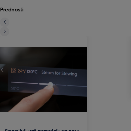
Prednosti
Steamify®, vaš pomoćnik za paru