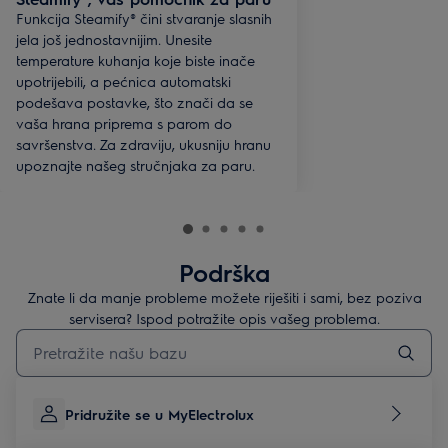
Funkcija Steamify® čini stvaranje slasnih
jela još jednostavnijim. Unesite
temperature kuhanja koje biste inače
upotrijebili, a pećnica automatski
podešava postavke, što znači da se
vaša hrana priprema s parom do
savršenstva. Za zdraviju, ukusniju hranu
upoznajte našeg stručnjaka za paru.
Podrška
Znate li da manje probleme možete riješiti i sami, bez poziva
servisera? Ispod potražite opis vašeg problema.
Upišite za pretraživanje članaka podrške
Pridružite se u MyElectrolux