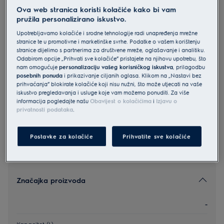
Ova web stranica koristi kolačiće kako bi vam
KOBBS39WX
pružila personalizirano iskustvo.
Electrolux 800 SteamBoost
Upotrebljavamo kolačiće i srodne tehnologije radi unapređenja mrežne
ugradbena pećnica
stranice te u promotivne i marketinške svrhe. Podatke o vašem korištenju
4.9 (422)
stranice dijelimo s partnerima za društvene mreže, oglašavanje i analitiku.
Odabirom opcije „Prihvati sve kolačiće” pristajete na njihovu upotrebu, što
nam omogućuje
personalizaciju vašeg korisničkog iskustva
, prilagodbu
Informacijski list proizvoda
posebnih ponuda
i prikazivanje ciljanih oglasa. Klikom na „Nastavi bez
prihvaćanja” blokirate kolačiće koji nisu nužni, što može utjecati na vaše
iskustvo pregledavanja i usluge koje vam možemo ponuditi. Za više
Sigurnosne upute i sigurnosna upozorenja prema EU
informacija pogledajte našu
Obavijest o kolačićima
i
Izjavu o
regulativi 2023/988 navedeni su u poglavljima 1 i 2
privatnosti podataka
.
korisničkog priručnika. Za sigurno korištenje proizvoda
pročitajte cijeli korisnički priručnik.
Postavke za kolačiće
Prihvatite sve kolačiće
Značajka proizvoda
-
Kapacitet (L)
-