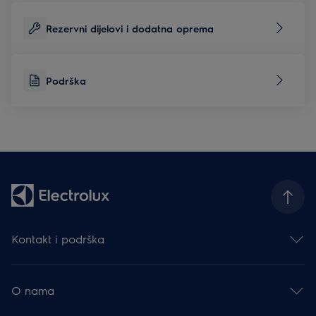
Rezervni dijelovi i dodatna oprema
Podrška
Kontakt i podrška
Obratite nam se
Newsletter
O nama
Facebook
Instagram