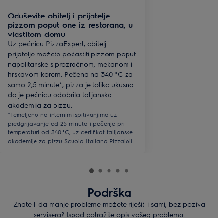
Oduševite obitelj i prijatelje
pizzom poput one iz restorana, u
vlastitom domu
Uz pećnicu PizzaExpert, obitelj i
prijatelje možete počastiti pizzom poput
napolitanske s prozračnom, mekanom i
hrskavom korom. Pečena na 340 °C za
samo 2,5 minute*, pizza je toliko ukusna
da je pećnicu odobrila talijanska
akademija za pizzu.
*Temeljeno na internim ispitivanjima uz
predgrijavanje od 25 minuta i pečenje pri
temperaturi od 340 °C, uz certifikat talijanske
akademije za pizzu Scuola Italiana Pizzaioli.
Podrška
Znate li da manje probleme možete riješiti i sami, bez poziva
servisera? Ispod potražite opis vašeg problema.