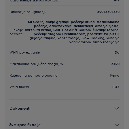
Dimenzije za ugradnju
590x560x550
Au Gratin, donje grijanje, pečenje kruha, tradicionalno
pečenje, odmrzavanje, dehidracija, dizanje tijesta,
Funkcije
smrznuta hrana, Grill, Hot air & Bottom, čuvanje topline,
pećnice
pečenje vlagom i ventilatorom, postavke za pizzu,
grijanje tanjura, konzervacija, Slow Cooking, kuhanje
ventilatorom, turbo roštiljanje
Wi-Fi povezivanje
Da
Maksimalna priključna snaga, W
3490
Kategorija parnog programa
Nema
Vrsta timera
PUX
Dokumenti
Sve specifikacije