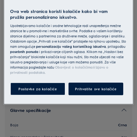
LOX8P87WZ
Ova web stranica koristi kolačiće kako bi vam
Electrolux 700 MealAssist with
pružila personalizirano iskustvo.
PizzaExpert ugradbena pećnica
Upotrebljavamo kolačiće i srodne tehnologije radi unapređenja mrežne
4.9 (579)
stranice te u promotivne i marketinške svrhe. Podatke o vašem korištenju
stranice dijelimo s partnerima za društvene mreže, oglašavanje i analitiku.
Odabirom opcije „Prihvati sve kolačiće” pristajete na njihovu upotrebu, što
Informacijski list proizvoda
nam omogućuje
personalizaciju vašeg korisničkog iskustva
, prilagodbu
posebnih ponuda
i prikazivanje ciljanih oglasa. Klikom na „Nastavi bez
prihvaćanja” blokirate kolačiće koji nisu nužni, što može utjecati na vaše
Sigurnosne upute i sigurnosna upozorenja prema EU
iskustvo pregledavanja i usluge koje vam možemo ponuditi. Za više
regulativi 2023/988 navedeni su u poglavljima 1 i 2
informacija pogledajte našu
Obavijest o kolačićima
i
Izjavu o
korisničkog priručnika. Za sigurno korištenje proizvoda
privatnosti podataka
.
pročitajte cijeli korisnički priručnik.
Postavke za kolačiće
Prihvatite sve kolačiće
Glavne specifikacije
Boja
Crna
Klasa energetske učinkovitosti
A++