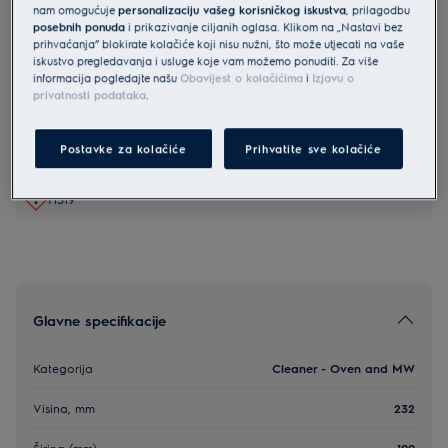
nam omogućuje
personalizaciju vašeg korisničkog iskustva
, prilagodbu
M3OCS301
posebnih ponuda
i prikazivanje ciljanih oglasa. Klikom na „Nastavi bez
Sredstvo za čišćenje pećnica i
prihvaćanja” blokirate kolačiće koji nisu nužni, što može utjecati na vaše
iskustvo pregledavanja i usluge koje vam možemo ponuditi. Za više
mikrovalnih (preporučeno od
informacija pogledajte našu
Obavijest o kolačićima
i
Izjavu o
privatnosti podataka
.
Electrolux, AEG, Zanussi)
0 (0)
Postavke za kolačiće
Prihvatite sve kolačiće
H319
Glavne specifikacije
Kategorija
Cleaner - Oven and MW
Visina, mm
232
Širina (mm)
100