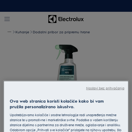
Kuhanje
Dodatni pribor za pripremu hrane
Nastavi bez prihvaćanja
Ova web stranica koristi kolačiće kako bi vam
pružila personalizirano iskustvo.
Povećaj
Upotrebljavamo kolačiće i srodne tehnologije radi unapređenja mrežne
stranice te u promotivne i marketinške svrhe. Podatke o vašem korištenju
stranice dijelimo s partnerima za društvene mreže, oglašavanje i analitiku.
Odabirom opcije „Prihvati sve kolačiće” pristajete na njihovu upotrebu, što