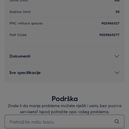
Dubina (mm)
50
PNC without spaces
902986527
Part Code
9029865277
Dokumenti
Sve specifikacije
Podrška
Znate li da manje probleme možete riješiti i sami, bez poziva
servisera? Ispod potražite opis vašeg problema.
Upišite za pretraživanje članaka podrške