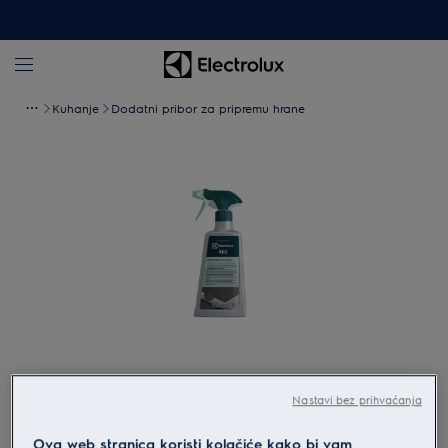
Kuhanje
Dodatni pribor za pripremu hrane
Povećaj
Nastavi bez prihvaćanja
Ova web stranica koristi kolačiće kako bi vam