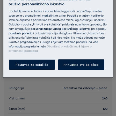
pružila personalizirano iskustvo.
M2HCMC01
Matt Care Hob Cleaner
Upotrebljavamo kolačiće i srodne tehnologije radi unapređenja mrežne
stranice te u promotivne i marketinške svrhe. Podatke o vašem korištenju
stranice dijelimo s partnerima za društvene mreže, oglašavanje i analitiku.
Odabirom opcije „Prihvati sve kolačiće” pristajete na njihovu upotrebu, što
5 (1)
nam omogućuje
personalizaciju vašeg korisničkog iskustva
, prilagodbu
posebnih ponuda
i prikazivanje ciljanih oglasa. Klikom na „Nastavi bez
prihvaćanja” blokirate kolačiće koji nisu nužni, što može utjecati na vaše
iskustvo pregledavanja i usluge koje vam možemo ponuditi. Za više
H314
informacija pogledajte našu
Obavijest o kolačićima
i
Izjavu o
privatnosti podataka
.
Postavke za kolačiće
Prihvatite sve kolačiće
Glavne specifikacije
Kategorija
Sredstvo za čišćenje - ploča
Visina, mm
240
Širina (mm)
100