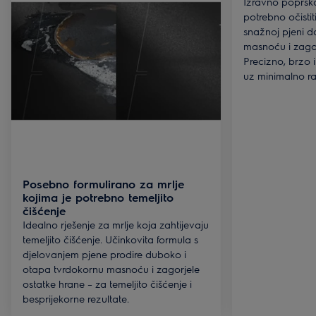
Izravno poprskaj
potrebno očistiti
snažnoj pjeni d
masnoću i zagor
Precizno, brzo 
uz minimalno ra
Posebno formulirano za mrlje
kojima je potrebno temeljito
čišćenje
Idealno rješenje za mrlje koja zahtijevaju
temeljito čišćenje. Učinkovita formula s
djelovanjem pjene prodire duboko i
otapa tvrdokornu masnoću i zagorjele
ostatke hrane – za temeljito čišćenje i
besprijekorne rezultate.