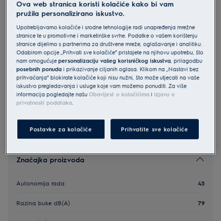
Ova web stranica koristi kolačiće kako bi vam
ES52CB18SH
pružila personalizirano iskustvo.
Electrolux 500 Cordless cleaner 2in1
Upotrebljavamo kolačiće i srodne tehnologije radi unapređenja mrežne
bez vrećice Shell White 45 mins
stranice te u promotivne i marketinške svrhe. Podatke o vašem korištenju
stranice dijelimo s partnerima za društvene mreže, oglašavanje i analitiku.
0 (0)
Odabirom opcije „Prihvati sve kolačiće” pristajete na njihovu upotrebu, što
nam omogućuje
personalizaciju vašeg korisničkog iskustva
, prilagodbu
posebnih ponuda
i prikazivanje ciljanih oglasa. Klikom na „Nastavi bez
prihvaćanja” blokirate kolačiće koji nisu nužni, što može utjecati na vaše
Sigurnosne upute i sigurnosna upozorenja prema EU
iskustvo pregledavanja i usluge koje vam možemo ponuditi. Za više
regulativi 2023/988 navedeni su u korisničkom priručniku. Za
informacija pogledajte našu
Obavijest o kolačićima
i
Izjavu o
sigurno korištenje proizvoda pročitajte cijeli korisnički
priručnik.
privatnosti podataka
.
Postavke za kolačiće
Prihvatite sve kolačiće
Značajka proizvoda
Autonomija rada
45
Razina buke dB(A)
79