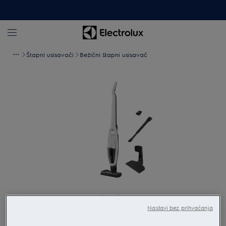
Štapni usisavači
Bežični štapni usisavač
Povećaj
Nastavi bez prihvaćanja