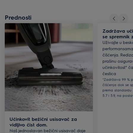
Prednosti
Zadržava uči
se spremnik 
Uživajte u bes
performansama 
čišćenja. Rediza
prašinu osigura
učinkovitost* ča
čestica​
*Zadržava 99 % p
čišćenja dok se s
prema standardu IE
5.7 i 5.9, na post
Učinkovit bežični usisavač za
vidljivo čist dom.
​Naš jednostavan bežični usisavač daje