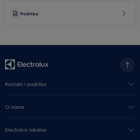
Podrška
Kontakt i podrška
Obratite nam se
Newsletter
O nama
Facebook
Instagram
Electrolux Group
YouTube
Karijera
Podrška
Electrolux lokalno
Financijske informacije
Moj Electrolux
Održivost