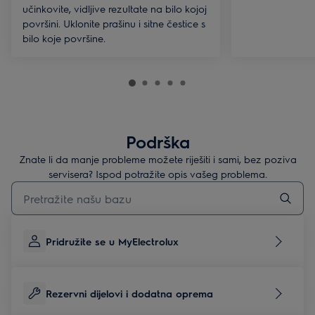
učinkovite, vidljive rezultate na bilo kojoj
površini. Uklonite prašinu i sitne čestice s
bilo koje površine.
Podrška
Znate li da manje probleme možete riješiti i sami, bez poziva
servisera? Ispod potražite opis vašeg problema.
Upišite za pretraživanje članaka podrške
Pridružite se u MyElectrolux
Rezervni dijelovi i dodatna oprema