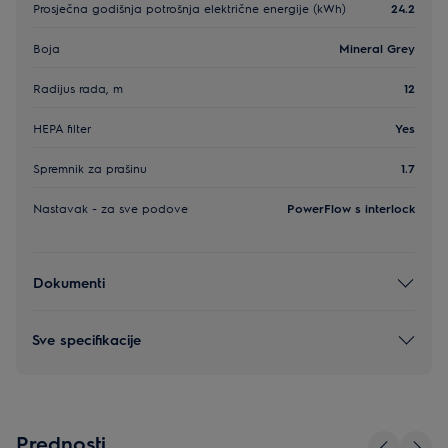
Prosječna godišnja potrošnja električne energije (kWh)
24.2
Boja
Mineral Grey
Radijus rada, m
12
HEPA filter
Yes
Spremnik za prašinu
1.7
Nastavak - za sve podove
PowerFlow s interlock
Dokumenti
Sve specifikacije
Prednosti