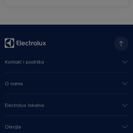
Kontakt i podrška
Obratite nam se
Newsletter
O nama
Facebook
Instagram
Electrolux Group
YouTube
Karijera
Podrška
Electrolux lokalno
Financijske informacije
Moj Electrolux
Održivost
Priručnici proizvoda
Promocije
Pročitajte više
Preuzimanje brošura
5 godina garancije
Electrolux Professional
Otkrijte
FAQ
Ostavite recenziju