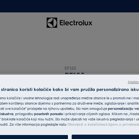
EF155
EF155
Nastav
tranica koristi kolačiće kako bi vam pružila personalizirano isku
0 (0)
mo kolačiće i srodne tehnologije radi unapređenja mrežne stranice te u promotivne i mar
šem korištenju stranice dijelimo s partnerima za društvene mreže, oglašavanje i analit
vati sve kolačiće” pristajete na njihovu upotrebu, što nam omogućuje
personalizaciju v
 iskustva
, prilagodbu
posebnih ponuda
i prikazivanje ciljanih oglasa. Klikom na „Nast
 blokirate kolačiće koji nisu nužni, što može utjecati na vaše iskustvo pregledavanja i 
diti. Za više informacija pogledajte našu
Obavijest o kolačićima
i
Izjavu o privatnos