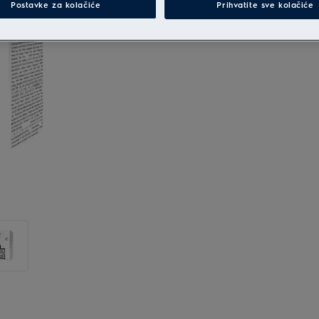
Postavke za kolačiće
Prihvatite sve kolačiće