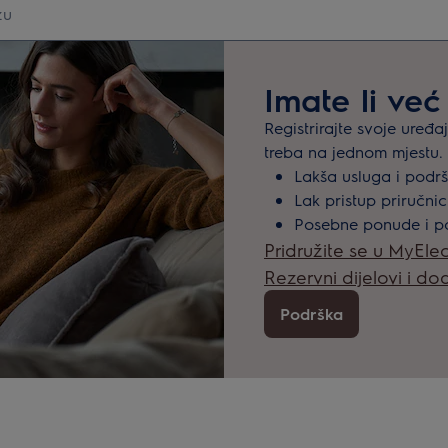
Imate li već
Registrirajte svoje uređ
treba na jednom mjestu.
Lakša usluga i podr
Lak pristup priručni
Posebne ponude i p
Pridružite se u MyElec
Rezervni dijelovi i d
Podrška