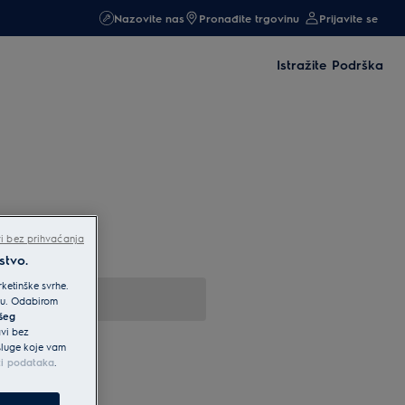
Nazovite nas
Pronađite trgovinu
Prijavite se
Istražite
Podrška
i bez prihvaćanja
stvo.
ketinške svrhe.
iku. Odabirom
ašeg
avi bez
usluge koje vam
ti podataka
.