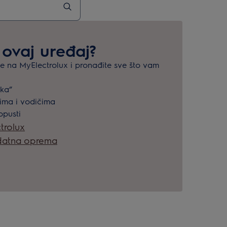
 ovaj uređaj?
aje na MyElectrolux i pronađite sve što vam
ška”
cima i vodičima
opusti
trolux
odatna oprema