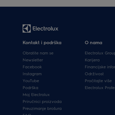
Kontakt i podrška
O nama
Obratite nam se
Electrolux Grou
Newsletter
Karijera
Facebook
Financijske info
Instagram
Održivost
YouTube
Pročitajte više
Podrška
Electrolux Profe
Moj Electrolux
Priručnici proizvoda
Preuzimanje brošura