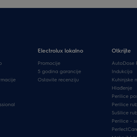
Electrolux lokalno
Otkrijte
p
Promocije
AutoDose 
5 godina garancije
Indukcija
rmacije
Ostavite recenziju
Kuhinjske 
Hlađenje
Perilice p
ssional
Perilice ru
Sušilice ru
Perilice - s
PerfectCar