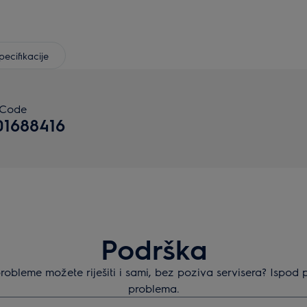
pecifikacije
 Code
01688416
Podrška
robleme možete riješiti i sami, bez poziva servisera? Ispod 
problema.
ivanje članaka podrške