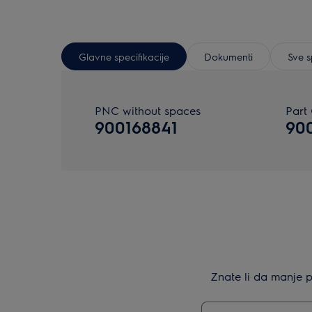
Glavne specifikacije
Dokumenti
Sve s
PNC without spaces
Part
900168841
90
Znate li da manje p
Upišite za pretraž