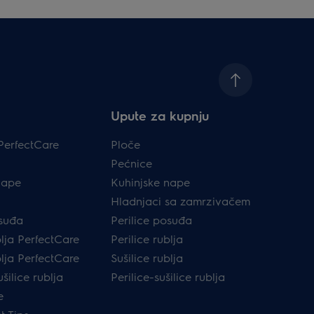
Upute za kupnju
PerfectCare
Ploče
Pećnice
nape
Kuhinjske nape
Hladnjaci sa zamrzivačem
osuđa
Perilice posuđa
blja PerfectCare
Perilice rublja
blja PerfectCare
Sušilice rublja
ušilice rublja
Perilice-sušilice rublja
e