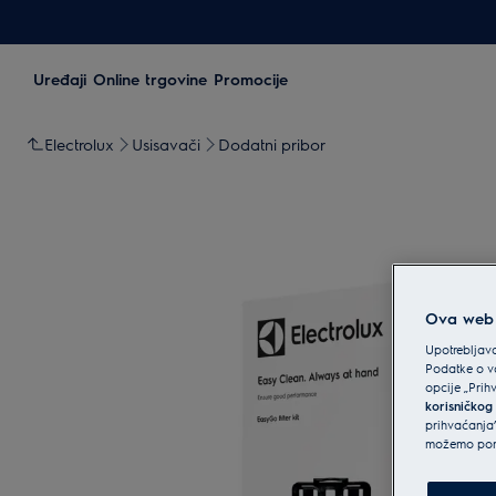
Uređaji
Online trgovine
Promocije
Electrolux
Usisavači
Dodatni pribor
Ova web s
Upotrebljava
Podatke o va
opcije „Prih
korisničkog
prihvaćanja”
možemo ponu