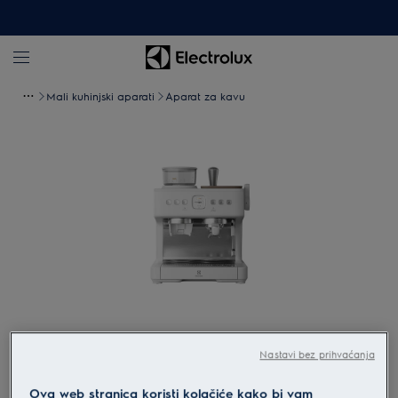
Mali kuhinjski aparati
Aparat za kavu
Povećaj
Nastavi bez prihvaćanja
Ova web stranica koristi kolačiće kako bi vam