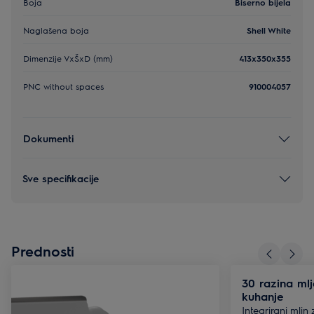
Boja
Biserno bijela
Naglašena boja
Shell White
Dimenzije VxŠxD (mm)
413x350x355
PNC without spaces
910004057
Dokumenti
Sve specifikacije
Prednosti
30 razina ml
kuhanje
Integrirani mlin