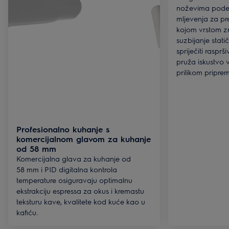
noževima podeš
mljevenja za pr
kojom vrstom zr
suzbijanje stat
spriječiti raspr
pruža iskustvo v
prilikom pripre
Profesionalno kuhanje s
komercijalnom glavom za kuhanje
od 58 mm
Komercijalna glava za kuhanje od
58 mm i PID digitalna kontrola
temperature osiguravaju optimalnu
ekstrakciju espressa za okus i kremastu
teksturu kave, kvalitete kod kuće kao u
kafiću.