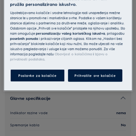
pružila personalizirano iskustvo.
E8EC1-8SW
Electrolux 800 Series
Upotrebljavamo kolačiće i srodne tehnologije radi unapređenja mrežne
stranice te u promotivne i marketinške svrhe. Podatke o vašem korištenju
stranice dijelimo s partnerima za društvene mreže, oglašavanje i analitiku.
Odabirom opcije „Prihvati sve kolačiće” pristajete na njihovu upotrebu, što
0 (0)
nam omogućuje
personalizaciju vašeg korisničkog iskustva
, prilagodbu
posebnih ponuda
i prikazivanje ciljanih oglasa. Klikom na „Nastavi bez
prihvaćanja” blokirate kolačiće koji nisu nužni, što može utjecati na vaše
iskustvo pregledavanja i usluge koje vam možemo ponuditi. Za više
Sigurnosne upute i sigurnosna upozorenja prema EU
informacija pogledajte našu
Obavijest o kolačićima
i
Izjavu o
regulativi 2023/988 navedeni su u korisničkom priručniku. Za
sigurno korištenje proizvoda pročitajte cijeli korisnički
privatnosti podataka
.
priručnik.
Postavke za kolačiće
Prihvatite sve kolačiće
Glavne specifikacije
Indikator razine vode
nema
Spremanje kabla
No