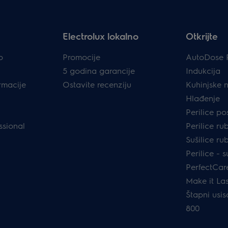
Electrolux lokalno
Otkrijte
p
Promocije
AutoDose 
5 godina garancije
Indukcija
rmacije
Ostavite recenziju
Kuhinjske 
Hlađenje
Perilice p
ssional
Perilice ru
Sušilice ru
Perilice - s
PerfectCar
Make it Las
Štapni usis
800