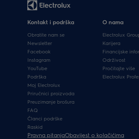
Kontakt i podrška
O nama
Obratite nam se
Electrolux Grou
Newsletter
Karijera
Facebook
Financijske info
Instagram
Održivost
YouTube
Pročitajte više
Podrška
Electrolux Profe
Moj Electrolux
Priručnici proizvoda
Preuzimanje brošura
FAQ
Članci podrške
Raskid
Pravna pitanja
Obavijest o kolačićima