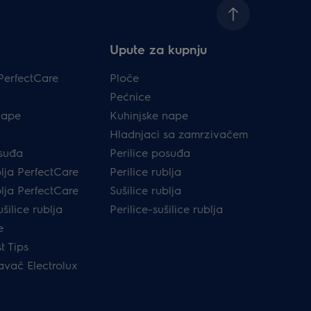
Upute za kupnju
PerfectCare
Ploče
Pećnice
nape
Kuhinjske nape
Hladnjaci sa zamrzivačem
osuđa
Perilice posuđa
blja PerfectCare
Perilice rublja
blja PerfectCare
Sušilice rublja
ušilice rublja
Perilice-sušilice rublja
e
t Tips
avač Electrolux