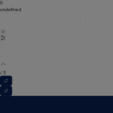
0
undefined
/
3