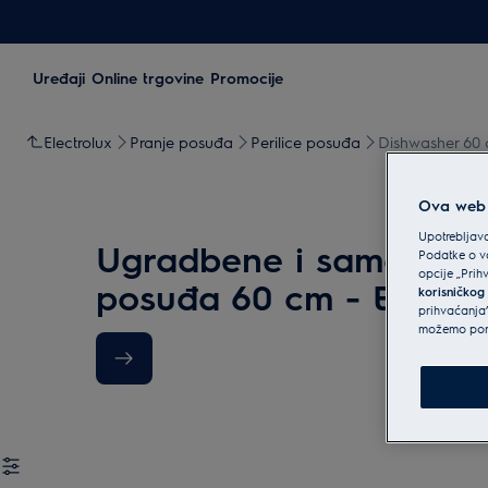
Uređaji
Online trgovine
Promocije
Electrolux
Pranje posuđa
Perilice posuđa
Dishwasher 60
Ova web s
Upotrebljava
Ugradbene i samostojeć
Podatke o va
opcije „Prih
posuđa 60 cm - Electro
korisničkog
prihvaćanja”
možemo ponu