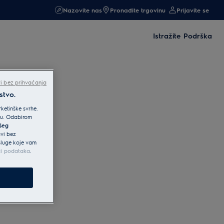
Nazovite nas
Pronađite trgovinu
Prijavite se
Istražite
Podrška
i bez prihvaćanja
stvo.
ketinške svrhe.
iku. Odabirom
ašeg
avi bez
usluge koje vam
ti podataka
.