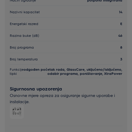
Nazivni kapacitet
14
Energetski razred
E
Razina buke (dB)
46
Broj programa
8
Broj temperatura
3
Funkcije
odgođen početak rada, GlassCare, uključeno/isključeno,
tipki
odabir programa, poništavanje, XtraPower
Sigurnosna upozorenja
Osnovne mjere opreza za osiguranje sigurne uporabe i
instalacije.