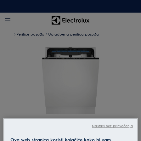
Perilice posuđa
Ugradbena perilica posuđa
Povećaj
Nastavi bez prihvaćanja
Ova web stranica koristi kolačiće kako bi vam