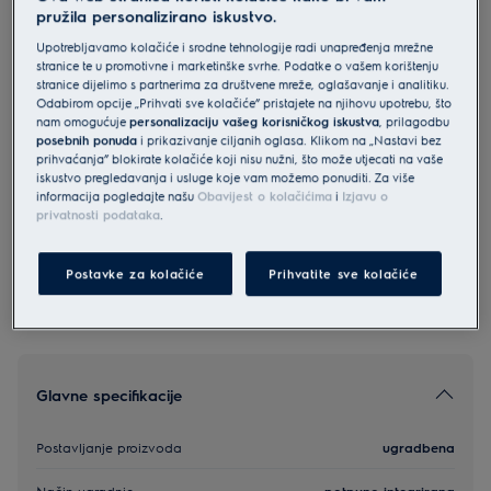
pružila personalizirano iskustvo.
EES48200L
Electrolux 600 perilica posuđa
Upotrebljavamo kolačiće i srodne tehnologije radi unapređenja mrežne
stranice te u promotivne i marketinške svrhe. Podatke o vašem korištenju
(integrirana) s AirDry tehnologijom
stranice dijelimo s partnerima za društvene mreže, oglašavanje i analitiku.
Odabirom opcije „Prihvati sve kolačiće” pristajete na njihovu upotrebu, što
4.8 (852)
nam omogućuje
personalizaciju vašeg korisničkog iskustva
, prilagodbu
posebnih ponuda
i prikazivanje ciljanih oglasa. Klikom na „Nastavi bez
Informacijski list proizvoda
prihvaćanja” blokirate kolačiće koji nisu nužni, što može utjecati na vaše
iskustvo pregledavanja i usluge koje vam možemo ponuditi. Za više
informacija pogledajte našu
Obavijest o kolačićima
i
Izjavu o
privatnosti podataka
.
Sigurnosne upute i sigurnosna upozorenja prema EU
regulativi 2023/988 navedeni su u poglavljima 1 i 2
korisničkog priručnika. Za sigurno korištenje proizvoda
pročitajte cijeli korisnički priručnik.
Postavke za kolačiće
Prihvatite sve kolačiće
Glavne specifikacije
Postavljanje proizvoda
ugradbena
Način ugradnje
potpuno integrirana