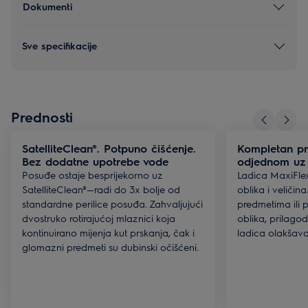
Dokumenti
Sve specifikacije
Prednosti
SatelliteClean®. Potpuno čišćenje.
Kompletan pr
Bez dodatne upotrebe vode
odjednom uz
Posuđe ostaje besprijekorno uz
Ladica MaxiFlex 
SatelliteClean®—radi do 3x bolje od
oblika i veličina
standardne perilice posuđa. Zahvaljujući
predmetima ili
dvostruko rotirajućoj mlaznici koja
oblika, prilagod
kontinuirano mijenja kut prskanja, čak i
ladica olakšav
glomazni predmeti su dubinski očišćeni.