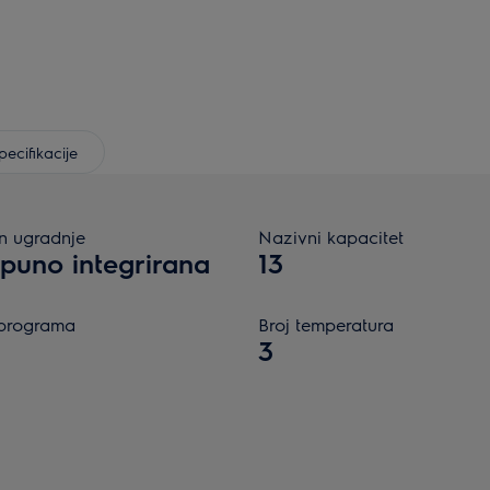
pecifikacije
n ugradnje
Nazivni kapacitet
puno integrirana
13
 programa
Broj temperatura
3