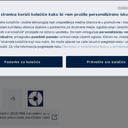
Nastav
tranica koristi kolačiće kako bi vam pružila personalizirano isku
mo kolačiće i srodne tehnologije radi unapređenja mrežne stranice te u promotivne i mar
šem korištenju stranice dijelimo s partnerima za društvene mreže, oglašavanje i analit
vati sve kolačiće” pristajete na njihovu upotrebu, što nam omogućuje
personalizaciju v
 iskustva
, prilagodbu
posebnih ponuda
i prikazivanje ciljanih oglasa. Klikom na „Nast
 blokirate kolačiće koji nisu nužni, što može utjecati na vaše iskustvo pregledavanja i 
diti. Za više informacija pogledajte našu
Obavijest o kolačićima
i
Izjavu o privatnos
Postavke za kolačiće
Prihvatite sve kolačiće
+
5
lativi 2023/988 navedeni su u
enje proizvoda pročitajte cijeli