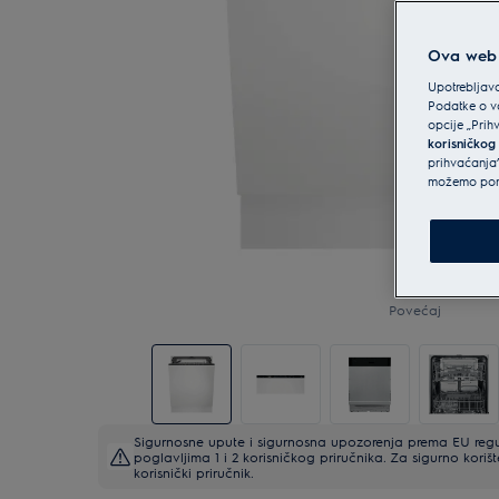
Ova web s
Upotrebljava
Podatke o va
opcije „Prih
korisničkog
prihvaćanja”
možemo ponu
Povećaj
Sigurnosne upute i sigurnosna upozorenja prema EU regu
poglavljima 1 i 2 korisničkog priručnika. Za sigurno korišt
korisnički priručnik.