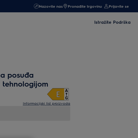
Nazovite nas
Pronađite trgovinu
Prijavite se
Istražite
Podrška
ica posuđa
y tehnologijom
Informacijski list proizvoda