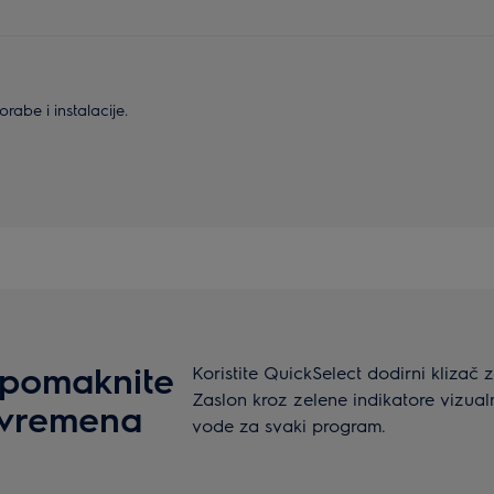
abe i instalacije.
 pomaknite
Koristite QuickSelect dodirni klizač 
Zaslon kroz zelene indikatore vizualn
 vremena
vode za svaki program.