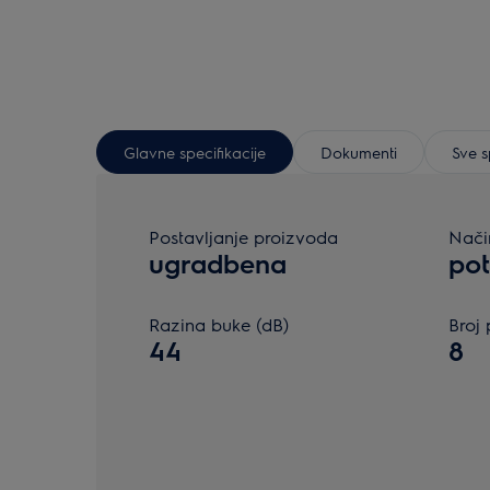
Glavne specifikacije
Dokumenti
Sve s
Postavljanje proizvoda
Nači
ugradbena
pot
Razina buke (dB)
Broj
44
8