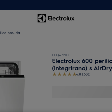
ilica posuđa
EEQ47210L
Electrolux 600 peril
(integrirana) s AirDr
4.8 (368)