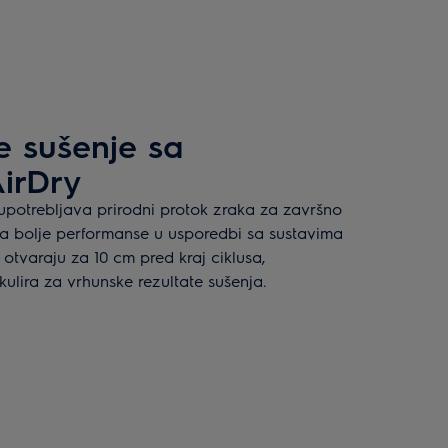
je sušenje sa
AirDry
upotrebljava prirodni protok zraka za završno
uta bolje performanse u usporedbi sa sustavima
 otvaraju za 10 cm pred kraj ciklusa,
ulira za vrhunske rezultate sušenja.