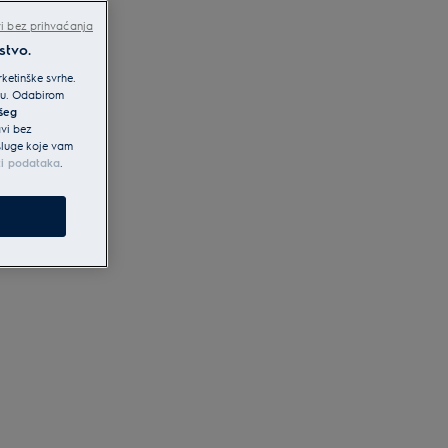
i bez prihvaćanja
stvo.
ketinške svrhe.
iku. Odabirom
ašeg
avi bez
usluge koje vam
ti podataka
.