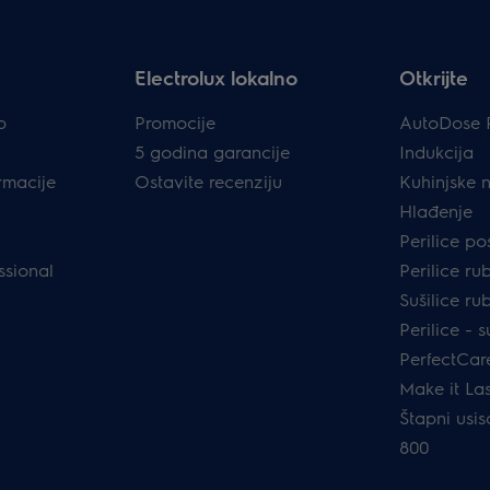
Electrolux lokalno
Otkrijte
p
Promocije
AutoDose 
5 godina garancije
Indukcija
rmacije
Ostavite recenziju
Kuhinjske 
Hlađenje
Perilice p
ssional
Perilice ru
Sušilice ru
Perilice - s
PerfectCar
Make it Las
Štapni usis
800