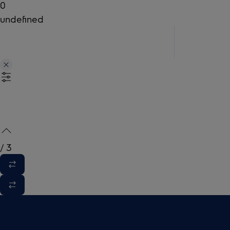
0
undefined
/
3