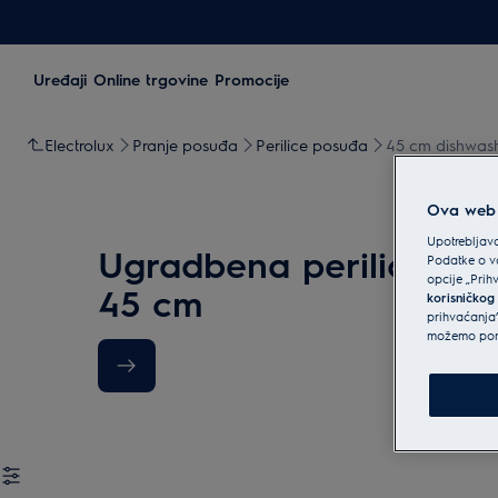
Uređaji
Online trgovine
Promocije
Electrolux
Pranje posuđa
Perilice posuđa
45 cm dishwas
Ova web s
Upotrebljava
Ugradbena perilica pos
Podatke o va
opcije „Prih
45 cm
korisničkog
prihvaćanja”
možemo ponu