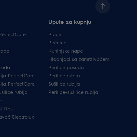
Upute za kupnju
PerfectCare
Ploče
Pećnice
nape
Kuhinjske nape
Hladnjaci sa zamrzivačem
osuđa
Perilice posuđa
blja PerfectCare
Perilice rublja
blja PerfectCare
Sušilice rublja
ušilice rublja
Perilice-sušilice rublja
e
t Tips
avač Electrolux