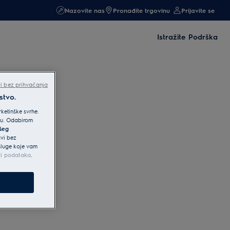
Nazovite nas
Pronađite trgovinu
Prijavite se
Istražite
Podrška
i bez prihvaćanja
stvo.
ketinške svrhe.
iku. Odabirom
ašeg
avi bez
usluge koje vam
ti podataka
.