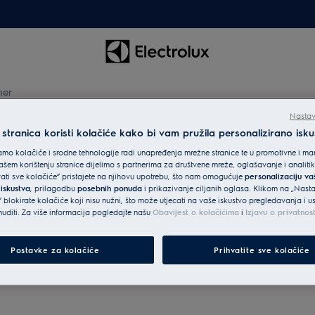
her
Nastav
tranica koristi kolačiće kako bi vam pružila personalizirano isku
mo kolačiće i srodne tehnologije radi unapređenja mrežne stranice te u promotivne i mar
uđa širine
šem korištenju stranice dijelimo s partnerima za društvene mreže, oglašavanje i analit
vati sve kolačiće” pristajete na njihovu upotrebu, što nam omogućuje
personalizaciju v
 iskustva
, prilagodbu
posebnih ponuda
i prikazivanje ciljanih oglasa. Klikom na „Nast
 blokirate kolačiće koji nisu nužni, što može utjecati na vaše iskustvo pregledavanja i 
diti. Za više informacija pogledajte našu
Obavijest o kolačićima
i
Izjavu o privatnos
Postavke za kolačiće
Prihvatite sve kolačiće