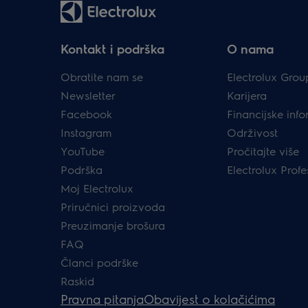
Kontakt i podrška
O nama
Obratite nam se
Electrolux Grou
Newsletter
Karijera
Facebook
Financijske info
Instagram
Održivost
YouTube
Pročitajte više
Podrška
Electrolux Profe
Moj Electrolux
Priručnici proizvoda
Preuzimanje brošura
FAQ
Članci podrške
Raskid
Pravna pitanja
Obavijest o kolačićima