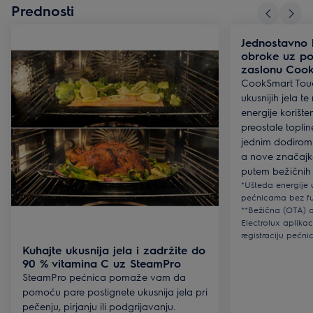
Prednosti
Jednostavno k
obroke uz pomoć u
zaslonu Coo
CookSmart Tou
ukusnijih jela 
energije korište
preostale topli
jednim dodirom 
a nove značajk
putem bežičnih 
*Ušteda energije 
pećnicama bez fu
**Bežična (OTA) a
Electrolux aplikaci
registraciju pećni
Kuhajte ukusnija jela i zadržite do
90 % vitamina C uz SteamPro
SteamPro pećnica pomaže vam da
pomoću pare postignete ukusnija jela pri
pečenju, pirjanju ili podgrijavanju.