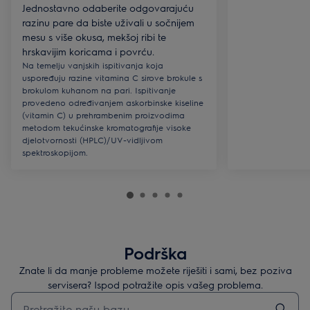
Jednostavno odaberite odgovarajuću
razinu pare da biste uživali u sočnijem
mesu s više okusa, mekšoj ribi te
hrskavijim koricama i povrću.
Na temelju vanjskih ispitivanja koja
uspoređuju razine vitamina C sirove brokule s
brokulom kuhanom na pari. Ispitivanje
provedeno određivanjem askorbinske kiseline
(vitamin C) u prehrambenim proizvodima
metodom tekućinske kromatografije visoke
djelotvornosti (HPLC)/UV-vidljivom
spektroskopijom.
Podrška
Znate li da manje probleme možete riješiti i sami, bez poziva
servisera? Ispod potražite opis vašeg problema.
Upišite za pretraživanje članaka podrške