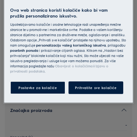
LOB9S3SZ
Ova web stranica koristi kolačiće kako bi vam
Electrolux 800 MealAssist with
pružila personalizirano iskustvo.
SteamPro ugradbena pećnica
Upotrebljavamo kolačiće i srodne tehnologije radi unapređenja mrežne
stranice te u promotivne i marketinške svrhe. Podatke o vašem korištenju
5 (53)
stranice dijelimo s partnerima za društvene mreže, oglašavanje i analitiku.
Odabirom opcije „Prihvati sve kolačiće” pristajete na njihovu upotrebu, što
Informacijski list proizvoda
nam omogućuje
personalizaciju vašeg korisničkog iskustva
, prilagodbu
posebnih ponuda
i prikazivanje ciljanih oglasa. Klikom na „Nastavi bez
prihvaćanja” blokirate kolačiće koji nisu nužni, što može utjecati na vaše
iskustvo pregledavanja i usluge koje vam možemo ponuditi. Za više
Sigurnosne upute i sigurnosna upozorenja prema EU
informacija pogledajte našu
regulativi 2023/988 navedeni su u poglavljima 1 i 2
Obavijest o kolačićima
i
Izjavu o
korisničkog priručnika. Za sigurno korištenje proizvoda
privatnosti podataka
.
pročitajte cijeli korisnički priručnik.
Postavke za kolačiće
Prihvatite sve kolačiće
Značajka proizvoda
-
Kapacitet (L)
-