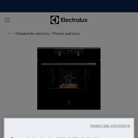
Odaberite pećnicu
Parna pećnica
Povećaj
Nastavi bez prihvaćanja