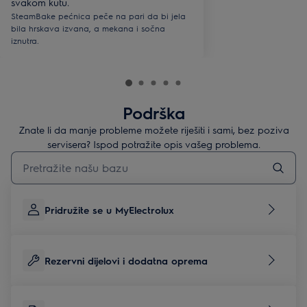
svakom kutu.
SteamBake pećnica peče na pari da bi jela
bila hrskava izvana, a mekana i sočna
iznutra.
Podrška
Znate li da manje probleme možete riješiti i sami, bez poziva
servisera? Ispod potražite opis vašeg problema.
Upišite za pretraživanje članaka podrške
Pridružite se u MyElectrolux
Rezervni dijelovi i dodatna oprema