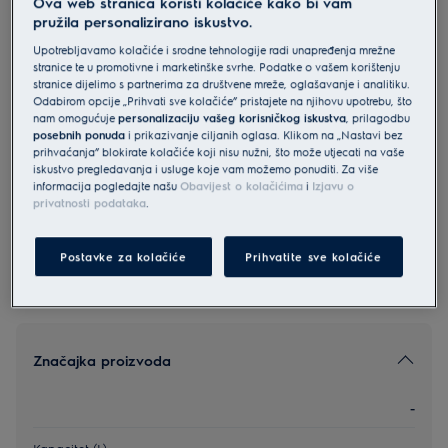
Ova web stranica koristi kolačiće kako bi vam
pružila personalizirano iskustvo.
KODDP77H
Electrolux 500 SurroundCook with
Upotrebljavamo kolačiće i srodne tehnologije radi unapređenja mrežne
stranice te u promotivne i marketinške svrhe. Podatke o vašem korištenju
SteamBake ugradbena pećnica
stranice dijelimo s partnerima za društvene mreže, oglašavanje i analitiku.
4.9 (2241)
Odabirom opcije „Prihvati sve kolačiće” pristajete na njihovu upotrebu, što
nam omogućuje
personalizaciju vašeg korisničkog iskustva
, prilagodbu
posebnih ponuda
i prikazivanje ciljanih oglasa. Klikom na „Nastavi bez
Informacijski list proizvoda
prihvaćanja” blokirate kolačiće koji nisu nužni, što može utjecati na vaše
iskustvo pregledavanja i usluge koje vam možemo ponuditi. Za više
informacija pogledajte našu
Obavijest o kolačićima
i
Izjavu o
Sigurnosne upute i sigurnosna upozorenja prema EU
privatnosti podataka
.
regulativi 2023/988 navedeni su u poglavljima 1 i 2
korisničkog priručnika. Za sigurno korištenje proizvoda
pročitajte cijeli korisnički priručnik.
Postavke za kolačiće
Prihvatite sve kolačiće
Značajka proizvoda
-
Kapacitet (L)
-